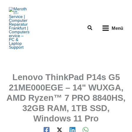
Zum
Inhalt
springen
Suchen
Menü
Lenovo ThinkPad P14s G5
21ME000EGE – 14" WUXGA,
AMD Ryzen™ 7 PRO 8840HS,
32GB RAM, 1TB SSD,
Windows 11 Pro