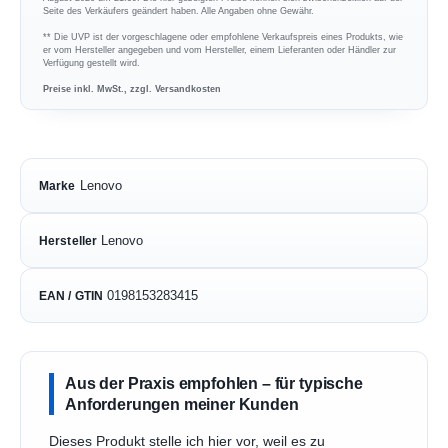
Seite des Verkäufers geändert haben. Alle Angaben ohne Gewähr.
** Die UVP ist der vorgeschlagene oder empfohlene Verkaufspreis eines Produkts, wie
er vom Hersteller angegeben und vom Hersteller, einem Lieferanten oder Händler zur
Verfügung gestellt wird.
Preise inkl. MwSt., zzgl. Versandkosten
Lenovo
Marke
Lenovo
Hersteller
0198153283415
EAN / GTIN
Aus der Praxis empfohlen – für typische
Anforderungen meiner Kunden
Dieses Produkt stelle ich hier vor, weil es zu