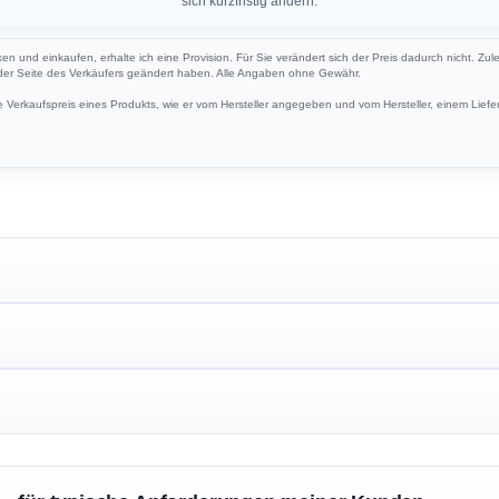
sich kurzfristig ändern.
ken und einkaufen, erhalte ich eine Provision. Für Sie verändert sich der Preis dadurch nicht. Zul
 der Seite des Verkäufers geändert haben. Alle Angaben ohne Gewähr.
Verkaufspreis eines Produkts, wie er vom Hersteller angegeben und vom Hersteller, einem Liefer