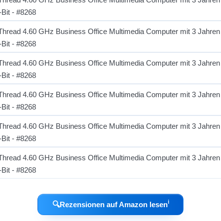
ℹ︎
🔍
Rezensionen auf Amazon lesen