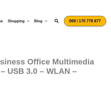
Suchen
se
Shopping
Blog
069 / 170 776 877
siness Office Multimedia
 – USB 3.0 – WLAN –