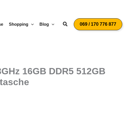
Suchen
se
Shopping
Blog
069 / 170 776 877
,3GHz 16GB DDR5 512GB
tasche