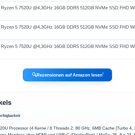
ℹ︎
🔍
Rezensionen auf Amazon lesen
kels
erfügbarkeit
20U Prozessor (4 Kerne / 8 Threads 2, 80 GHz, 6MB Cache [Turbo 4,
terne Monitore über HDMI und USB-C (DisplayPort) / Maße: 35, 9 x 23, 6