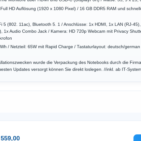
it Full HD Auflösung (1920 x 1080 Pixel) / 16 GB DDR5 RAM und schne
i 5 (802. 11ac), Bluetooth 5. 1 / Anschlüsse: 1x HDMI, 1x LAN (RJ-45),
C), 1x Audio Combo Jack / Kamera: HD 720p Webcam mit Privacy Shutte
krofon
8Wh / Netzteil: 65W mit Rapid Charge / Tastaturlayout: deutsch/germa
tallationszwecken wurde die Verpackung des Notebooks durch die Firma
uesten Updates versorgt können Sie direkt loslegen. //inkl. ab IT-Sys
 559,00