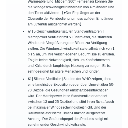
Wärmeableitung. Mit dem 360° Fernsensor können Sie
die Windgeschwindigkeit innerhalb von 4 m ändern und
den Timer aktivieren.【♥Der Empfänger an der
Oberseite der Fernbedienung muss auf den Empfänger
am Lüfterfuß ausgerichtet werden】
🍃 [ 5 Geschwindigkeitsstufen Standventilatoren ]
Marchpower Ventilator mit 5 Lüfterblätter, die stärkeren
Wind durch Vergrößerung der Blätter zur Verfügung
stellen. Die Windgeschwindigkeit steigt allmählich von 1
bis 5 an, um Ihre verschiedenen Bedürfnisse zu erfüllen.
Es gibt keine Notwendigkeit, sich um Kopfschmerzen
und Kälte durch langfristige Nutzung zu sorgen. Es ist
sehr geeignet für ältere Menschen und Kinder.
🍃 [ Silence Ventilator ] Studien der WHO zeigen, dass
eine langfristige Exposition gegenüber Umwelt über 50-
70 Dezibel die Gesundheit ernsthaft beeinträchtigen
wird. Der Marchpower leise Standventilator arbeitet
zwischen 13 und 25 Dezibel und stört Ihren Schlaf auch
bei maximaler Windgeschwindigkeit nicht. Und der
Raumventilator ist mit Timer-Funktion ausgestattet.
Achtung: Der Geräuschpegel des Produkts steigt mit
zunehmender Geschwindigkeitsstufe.