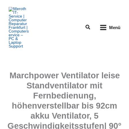
Zum
Inhalt
springen
Suchen
Menü
Marchpower Ventilator leise
Standventilator mit
Fernbedienung,
höhenverstellbar bis 92cm
akku Ventilator, 5
Geschwindigkeitsstufen| 90°