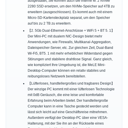
ausgestattet, Sie können auch die interne M. 2 NVMe
2280 SSD ersetzen, um den NVMe-Speicher auf 4TB zu
erweitern (ausgeschlossen). Es kommt auch mit einem
Micro-SD-Kartensteckplatz separat, um den Speicher
auf bis zu 2 TB zu erweitern.
【2. 5Gb Dual-Ethernet-Anschlüsse + WiFi 5 + BT 5. 1】
Der Mini-PC mit dualem NIC-Design bietet mehr
Anwendungen, wie Firewalls, Multikanal-Aggregation,
Dateispeicher-Server, etc. Zur gleichen Zeit, Dual-Band
Wi-Fi5, BT5. 1 mit mehr erheblichen Widerstand gegen
Störungen und stabilere drahtlose Signal. Ganz gleich,
wie kompliziert Ihre Umgebung ist, die MeLE Mini-
Desktop-Computer können ein relativ stabiles und
reibungsloses Netzwerk bereitstellen.
【Lüfterloses, handtellergroßes und tragbares Design】
Der winzige PC kommt mit einer lüfterlosen Technologie
mit 0dB Geräusch, die eine leise und komfortable
Erfahrung beim Arbeiten bietet. Der handtellergroße
Computer kann in eine Tasche gesteckt werden und
lässt sich leicht auf eine Geschäftsreise mitnehmen.
Außerdem verfügt der Desktop-PC über eine VESA-
Halterung, mit der Sie ihn an der Rückseite eines