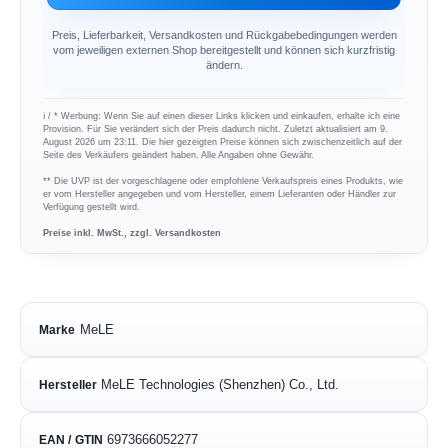
Preis, Lieferbarkeit, Versandkosten und Rückgabebedingungen werden
vom jeweiligen externen Shop bereitgestellt und können sich kurzfristig
ändern.
ℹ︎ / * Werbung: Wenn Sie auf einen dieser Links klicken und einkaufen, erhalte ich eine
Provision. Für Sie verändert sich der Preis dadurch nicht. Zuletzt aktualisiert am 9.
August 2026 um 23:11. Die hier gezeigten Preise können sich zwischenzeitlich auf der
Seite des Verkäufers geändert haben. Alle Angaben ohne Gewähr.
** Die UVP ist der vorgeschlagene oder empfohlene Verkaufspreis eines Produkts, wie
er vom Hersteller angegeben und vom Hersteller, einem Lieferanten oder Händler zur
Verfügung gestellt wird.
Preise inkl. MwSt., zzgl. Versandkosten
MeLE
Marke
MeLE Technologies (Shenzhen) Co., Ltd.
Hersteller
6973666052277
EAN / GTIN