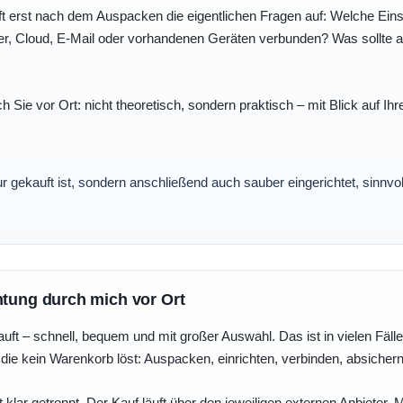
t erst nach dem Auspacken die eigentlichen Fragen auf: Welche Einst
r, Cloud, E-Mail oder vorhandenen Geräten verbunden? Was sollte au
ch Sie vor Ort: nicht theoretisch, sondern praktisch – mit Blick auf
nur gekauft ist, sondern anschließend auch sauber eingerichtet, sinnv
htung durch mich vor Ort
uft – schnell, bequem und mit großer Auswahl. Das ist in vielen Fällen 
die kein Warenkorb löst: Auspacken, einrichten, verbinden, absicher
 klar getrennt. Der Kauf läuft über den jeweiligen externen Anbieter.