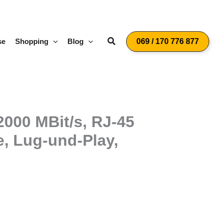
Suchen
se
Shopping
Blog
069 / 170 776 877
000 MBit/s, RJ-45
, Lug-und-Play,