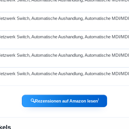
ℹ︎
🔍
Rezensionen auf Amazon lesen
kels