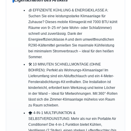
🧊 EFFIZIENTE KÜHLUNG & ENERGIEKLASSE A:
Suchen Sie eine leistungsstarke Klimaanlage für
Zuhause? Dieses mobile Klimagerät mit 7000 BTU kühlt
Räume von 9–25 m² (wie Wohn- oder Schlafzimmer)
schnell und zuverlässig. Dank der
Energieeffizienzklasse A und dem umweltfreundlichen
R290-Kältemittel genießen Sie maximale Kühlleistung
bei minimalem Stromverbrauch – ideal für den heißen
Sommer.
🛠️ 10 MINUTEN SCHNELLMONTAGE (OHNE
BOHREN): Perfekt als Wohnungs-Klimaanlage! Im
Lieferumfang sind ein Abluftschlauch und ein 4-Meter-
Fensterabdichtungs-Kit enthalten. Die Installation ist
kinderleicht, erfordert kein Werkzeug und keine Löcher
in der Wand – ideal für Mietwohnungen. Mit 360°-Rollen
lässt sich die Zimmer-Klimaanlage mühelos von Raum
zu Raum schieben.
🌪️ 4-IN-1 MULTIFUNKTION &
SELBSTVERDUNSTUNG: Mehr als nur ein Portable Air
Conditioner! Die 4-in-1 Funktion bietet Kühlen,
Ventilieren (2 Stufen), einen starken Luftentfeuchter (bis