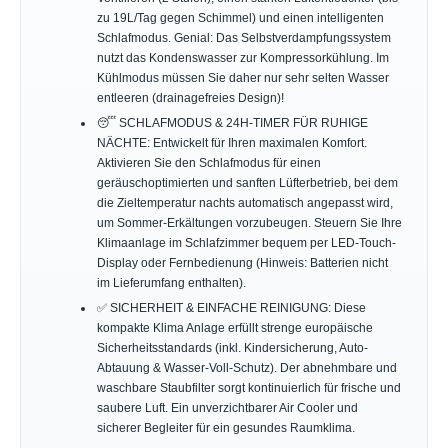
zu 19L/Tag gegen Schimmel) und einen intelligenten
Schlafmodus. Genial: Das Selbstverdampfungssystem
nutzt das Kondenswasser zur Kompressorkühlung. Im
Kühlmodus müssen Sie daher nur sehr selten Wasser
entleeren (drainagefreies Design)!
😴 SCHLAFMODUS & 24H-TIMER FÜR RUHIGE
NÄCHTE: Entwickelt für Ihren maximalen Komfort.
Aktivieren Sie den Schlafmodus für einen
geräuschoptimierten und sanften Lüfterbetrieb, bei dem
die Zieltemperatur nachts automatisch angepasst wird,
um Sommer-Erkältungen vorzubeugen. Steuern Sie Ihre
Klimaanlage im Schlafzimmer bequem per LED-Touch-
Display oder Fernbedienung (Hinweis: Batterien nicht
im Lieferumfang enthalten).
✅ SICHERHEIT & EINFACHE REINIGUNG: Diese
kompakte Klima Anlage erfüllt strenge europäische
Sicherheitsstandards (inkl. Kindersicherung, Auto-
Abtauung & Wasser-Voll-Schutz). Der abnehmbare und
waschbare Staubfilter sorgt kontinuierlich für frische und
saubere Luft. Ein unverzichtbarer Air Cooler und
sicherer Begleiter für ein gesundes Raumklima.