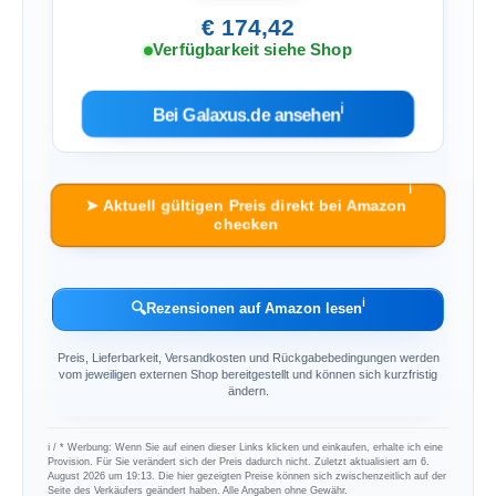
€ 174,42
Verfügbarkeit siehe Shop
ℹ︎
Bei Galaxus.de ansehen
ℹ︎
➤ Aktuell gültigen Preis direkt bei Amazon
checken
ℹ︎
🔍
Rezensionen auf Amazon lesen
Preis, Lieferbarkeit, Versandkosten und Rückgabebedingungen werden
vom jeweiligen externen Shop bereitgestellt und können sich kurzfristig
ändern.
ℹ︎ / * Werbung: Wenn Sie auf einen dieser Links klicken und einkaufen, erhalte ich eine
Provision. Für Sie verändert sich der Preis dadurch nicht. Zuletzt aktualisiert am 6.
August 2026 um 19:13. Die hier gezeigten Preise können sich zwischenzeitlich auf der
Seite des Verkäufers geändert haben. Alle Angaben ohne Gewähr.