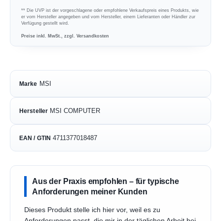
** Die UVP ist der vorgeschlagene oder empfohlene Verkaufspreis eines Produkts, wie
er vom Hersteller angegeben und vom Hersteller, einem Lieferanten oder Händler zur
Verfügung gestellt wird.
Preise inkl. MwSt., zzgl. Versandkosten
MSI
Marke
MSI COMPUTER
Hersteller
4711377018487
EAN / GTIN
Aus der Praxis empfohlen – für typische
Anforderungen meiner Kunden
Dieses Produkt stelle ich hier vor, weil es zu
Anforderungen passt, die mir in der täglichen Arbeit bei