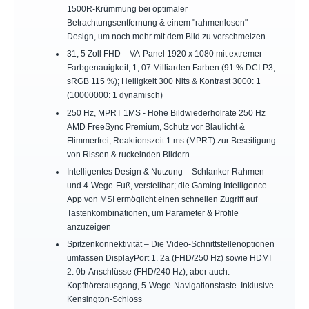
1500R-Krümmung bei optimaler
Betrachtungsentfernung & einem "rahmenlosen"
Design, um noch mehr mit dem Bild zu verschmelzen
31, 5 Zoll FHD – VA-Panel 1920 x 1080 mit extremer
Farbgenauigkeit, 1, 07 Milliarden Farben (91 % DCI-P3,
sRGB 115 %); Helligkeit 300 Nits & Kontrast 3000: 1
(10000000: 1 dynamisch)
250 Hz, MPRT 1MS - Hohe Bildwiederholrate 250 Hz
AMD FreeSync Premium, Schutz vor Blaulicht &
Flimmerfrei; Reaktionszeit 1 ms (MPRT) zur Beseitigung
von Rissen & ruckelnden Bildern
Intelligentes Design & Nutzung – Schlanker Rahmen
und 4-Wege-Fuß, verstellbar; die Gaming Intelligence-
App von MSI ermöglicht einen schnellen Zugriff auf
Tastenkombinationen, um Parameter & Profile
anzuzeigen
Spitzenkonnektivität – Die Video-Schnittstellenoptionen
umfassen DisplayPort 1. 2a (FHD/250 Hz) sowie HDMI
2. 0b-Anschlüsse (FHD/240 Hz); aber auch:
Kopfhörerausgang, 5-Wege-Navigationstaste. Inklusive
Kensington-Schloss