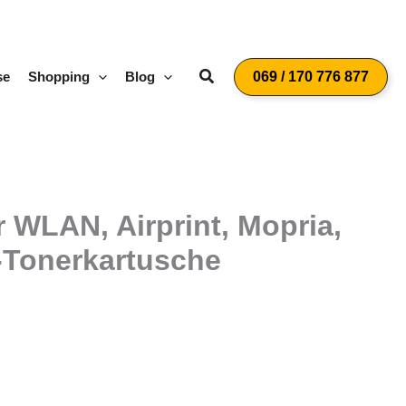
Suchen
se
Shopping
Blog
069 / 170 776 877
WLAN, Airprint, Mopria,
t-Tonerkartusche