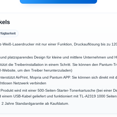
kels
rfügbarkeit
z-Weiß-Laserdrucker mit nur einer Funktion, Druckauflösung bis zu 12
nd platzsparendes Design für kleine und mittlere Unternehmen und H
ützt die Treiberinstallation in einem Schritt. Sie können den Pantum-Tre
-Website, um den Treiber herunterzuladen)
tützt AirPrint, Mopria und Pantum APP. Sie können sich direkt mit 
ahtlosen Netzwerk verbinden
Produkt wird mit einer 500-Seiten-Starter-Tonerkartusche (bei einer
und einem USB-Kabel geliefert und funktioniert mit TL-A2319 1000 Seit
：2 Jahre Standardgarantie ab Kaufdatum.