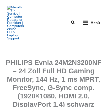
Zum
Inhalt
springen
Suchen
Menü
PHILIPS Evnia 24M2N3200NF
– 24 Zoll Full HD Gaming
Monitor, 144 Hz, 1 ms MPRT,
FreeSync, G-Sync comp.
(1920×1080, HDMI 2.0,
DisplayPort 1.4) schwarz