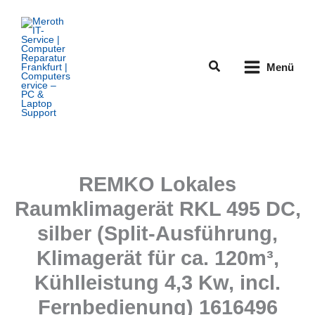
Zum
Inhalt
springen
Suchen
Menü
REMKO Lokales
Raumklimagerät RKL 495 DC,
silber (Split-Ausführung,
Klimagerät für ca. 120m³,
Kühlleistung 4,3 Kw, incl.
Fernbedienung) 1616496