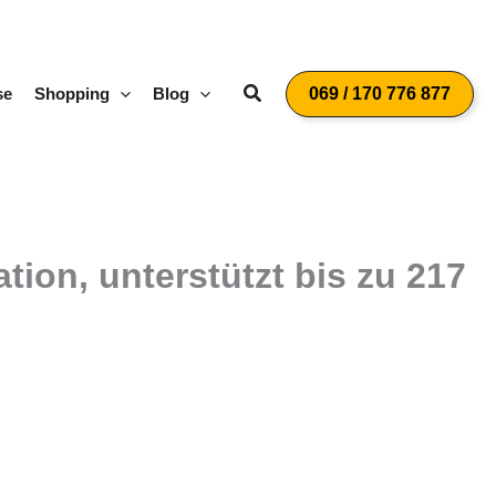
Suchen
se
Shopping
Blog
069 / 170 776 877
tion, unterstützt bis zu 217