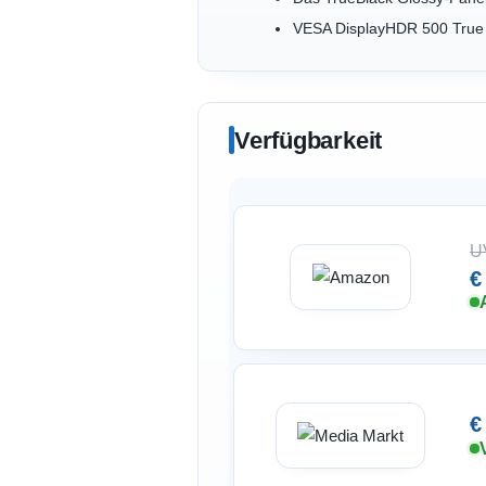
VESA DisplayHDR 500 True B
Verfügbarkeit
U
€
€