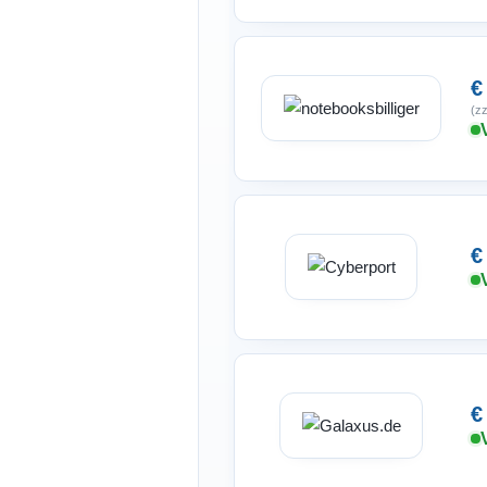
€
(zz
€
€