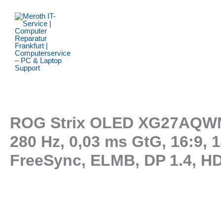
Zum
Inhalt
springen
ROG Strix OLED XG27AQWMG 
280 Hz, 0,03 ms GtG, 16:9,
FreeSync, ELMB, DP 1.4, H