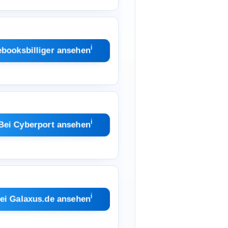
ℹ︎
ebooksbilliger ansehen
ℹ︎
Bei Cyberport ansehen
ℹ︎
ei Galaxus.de ansehen