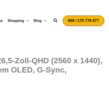
Suchen
se
Shopping
Blog
069 / 170 776 877
5-Zoll-QHD (2560 x 1440),
dem OLED, G-Sync,