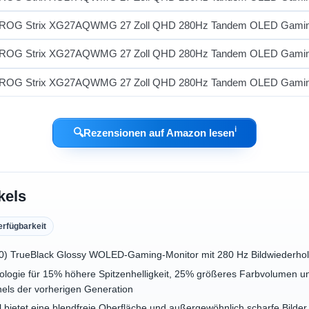
ℹ︎
🔍
Rezensionen auf Amazon lesen
kels
erfügbarkeit
0) TrueBlack Glossy WOLED-Gaming-Monitor mit 280 Hz Bildwiederholr
gie für 15% höhere Spitzenhelligkeit, 25% größeres Farbvolumen 
els der vorherigen Generation
bietet eine blendfreie Oberfläche und außergewöhnlich scharfe Bilder