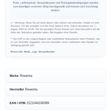
Preis, Lieferbarkeit, Versandkosten und Rückgabebedingungen werden
vom jeweiligen externen Shop bereitgestellt und können sich kurzfristig
ändern.
ℹ︎ / * Werbung: Wenn Sie auf einen dieser Links klicken und einkaufen, erhalte ich eine
Provision. Für Sie verändert sich der Preis dadurch nicht. Zuletzt aktualisiert am 7.
August 2026 um 20:09. Die hier gezeigten Preise können sich zwischenzeitlich auf der
Seite des Verkäufers geändert haben. Alle Angaben ohne Gewähr.
** Die UVP ist der vorgeschlagene oder empfohlene Verkaufspreis eines Produkts, wie
er vom Hersteller angegeben und vom Hersteller, einem Lieferanten oder Händler zur
Verfügung gestellt wird.
Preise inkl. MwSt., zzgl. Versandkosten
Rowenta
Marke
Rowenta
Hersteller
3121044108389
EAN / GTIN