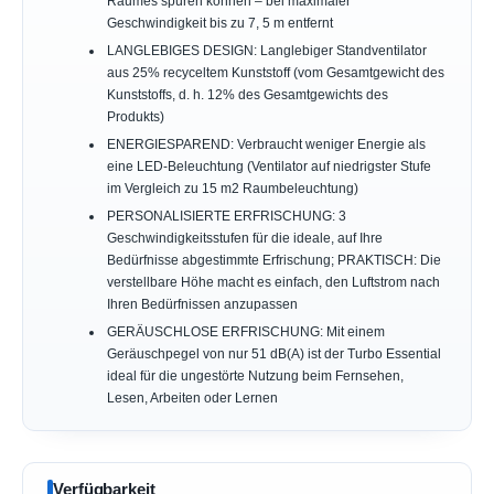
Raumes spüren können – bei maximaler
Geschwindigkeit bis zu 7, 5 m entfernt
LANGLEBIGES DESIGN: Langlebiger Standventilator
aus 25% recyceltem Kunststoff (vom Gesamtgewicht des
Kunststoffs, d. h. 12% des Gesamtgewichts des
Produkts)
ENERGIESPAREND: Verbraucht weniger Energie als
eine LED-Beleuchtung (Ventilator auf niedrigster Stufe
im Vergleich zu 15 m2 Raumbeleuchtung)
PERSONALISIERTE ERFRISCHUNG: 3
Geschwindigkeitsstufen für die ideale, auf Ihre
Bedürfnisse abgestimmte Erfrischung; PRAKTISCH: Die
verstellbare Höhe macht es einfach, den Luftstrom nach
Ihren Bedürfnissen anzupassen
GERÄUSCHLOSE ERFRISCHUNG: Mit einem
Geräuschpegel von nur 51 dB(A) ist der Turbo Essential
ideal für die ungestörte Nutzung beim Fernsehen,
Lesen, Arbeiten oder Lernen
Verfügbarkeit