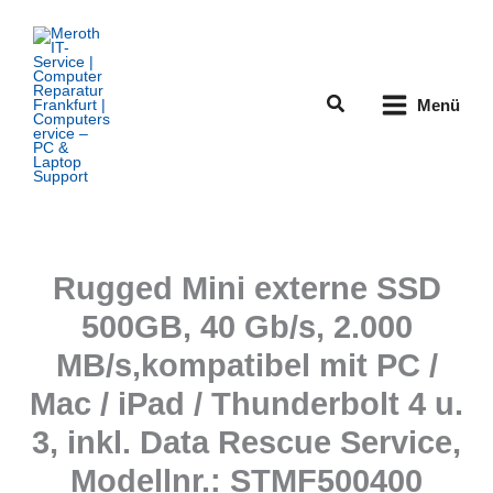
Zum
Inhalt
springen
Suchen
Menü
Rugged Mini externe SSD
500GB, 40 Gb/s, 2.000
MB/s,kompatibel mit PC /
Mac / iPad / Thunderbolt 4 u.
3, inkl. Data Rescue Service,
Modellnr.: STMF500400