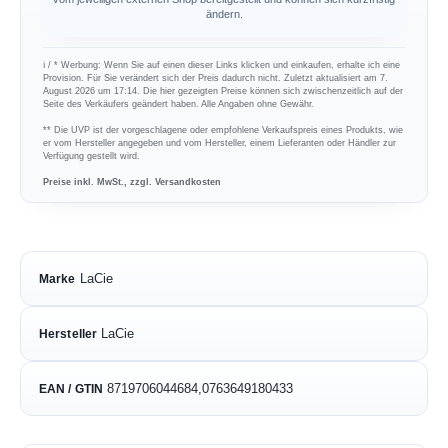
ändern.
ℹ︎ / * Werbung: Wenn Sie auf einen dieser Links klicken und einkaufen, erhalte ich eine
Provision. Für Sie verändert sich der Preis dadurch nicht. Zuletzt aktualisiert am 7.
August 2026 um 17:14. Die hier gezeigten Preise können sich zwischenzeitlich auf der
Seite des Verkäufers geändert haben. Alle Angaben ohne Gewähr.
** Die UVP ist der vorgeschlagene oder empfohlene Verkaufspreis eines Produkts, wie
er vom Hersteller angegeben und vom Hersteller, einem Lieferanten oder Händler zur
Verfügung gestellt wird.
Preise inkl. MwSt., zzgl. Versandkosten
LaCie
Marke
LaCie
Hersteller
8719706044684,0763649180433
EAN / GTIN