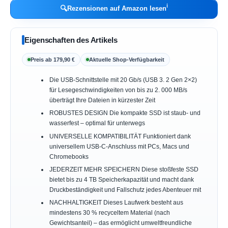
ℹ︎
🔍
Rezensionen auf Amazon lesen
Eigenschaften des Artikels
Preis ab 179,90 €
Aktuelle Shop-Verfügbarkeit
Die USB-Schnittstelle mit 20 Gb/s (USB 3. 2 Gen 2×2)
für Lesegeschwindigkeiten von bis zu 2. 000 MB/s
überträgt Ihre Dateien in kürzester Zeit
ROBUSTES DESIGN Die kompakte SSD ist staub- und
wasserfest – optimal für unterwegs
UNIVERSELLE KOMPATIBILITÄT Funktioniert dank
universellem USB-C-Anschluss mit PCs, Macs und
Chromebooks
JEDERZEIT MEHR SPEICHERN Diese stoßfeste SSD
bietet bis zu 4 TB Speicherkapazität und macht dank
Druckbeständigkeit und Fallschutz jedes Abenteuer mit
NACHHALTIGKEIT Dieses Laufwerk besteht aus
mindestens 30 % recyceltem Material (nach
Gewichtsanteil) – das ermöglicht umweltfreundliche