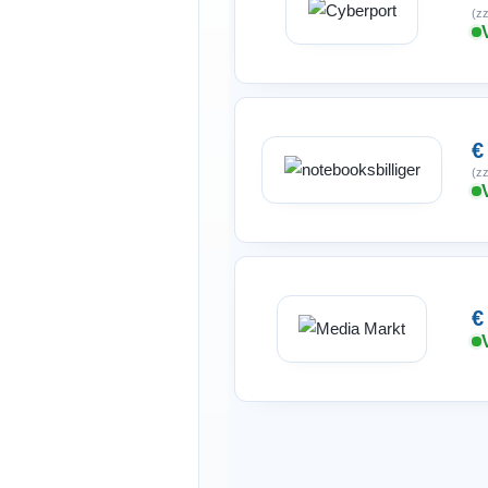
(zz
€
(zz
€