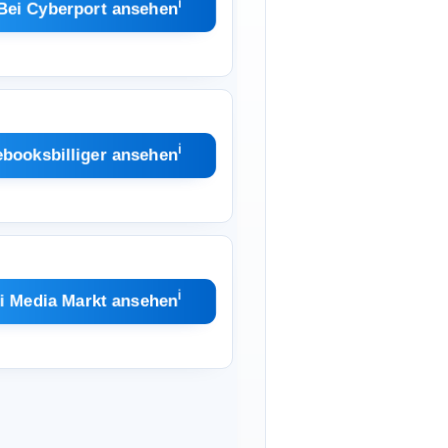
ℹ︎
Bei Cyberport ansehen
ℹ︎
ebooksbilliger ansehen
ℹ︎
i Media Markt ansehen