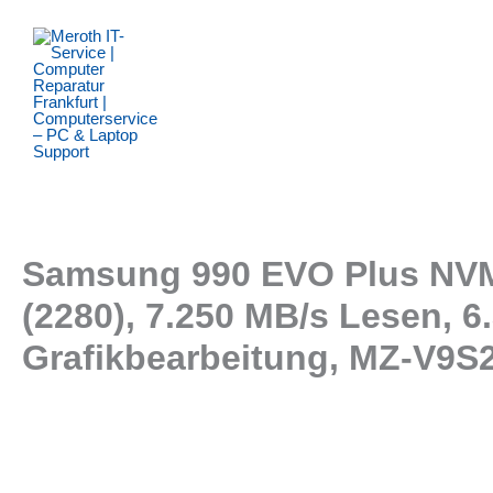
Zum
Inhalt
springen
Samsung 990 EVO Plus NVMe 
(2280), 7.250 MB/s Lesen, 
Grafikbearbeitung, MZ-V9