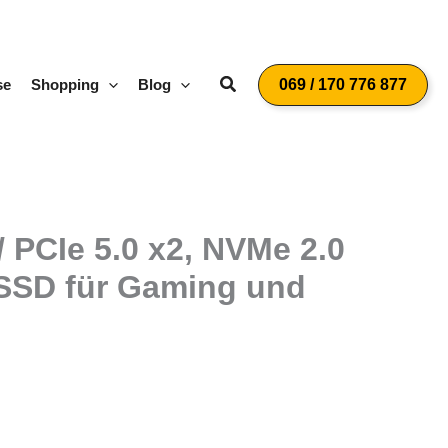
Suchen
se
Shopping
Blog
069 / 170 776 877
 PCIe 5.0 x2, NVMe 2.0
e SSD für Gaming und