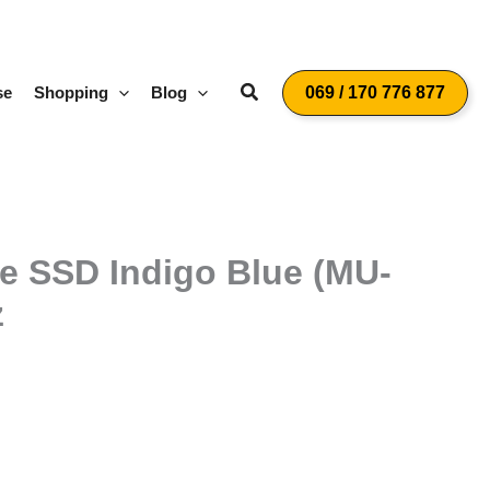
Suchen
se
Shopping
Blog
069 / 170 776 877
e SSD Indigo Blue (MU-
z