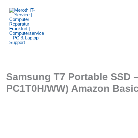
Zum
Inhalt
springen
Samsung T7 Portable SSD – 
PC1T0H/WW) Amazon Basics