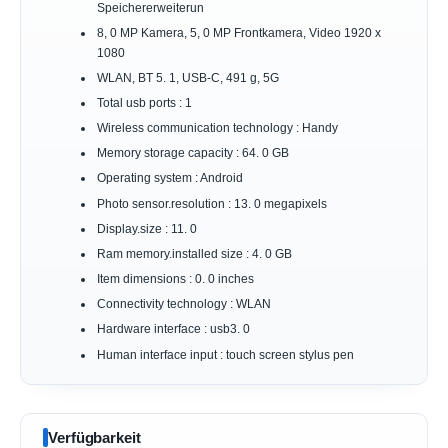
Speichererweiterun
8, 0 MP Kamera, 5, 0 MP Frontkamera, Video 1920 x
1080
WLAN, BT 5. 1, USB-C, 491 g, 5G
Total usb ports : 1
Wireless communication technology : Handy
Memory storage capacity : 64. 0 GB
Operating system : Android
Photo sensor.resolution : 13. 0 megapixels
Display.size : 11. 0
Ram memory.installed size : 4. 0 GB
Item dimensions : 0. 0 inches
Connectivity technology : WLAN
Hardware interface : usb3. 0
Human interface input : touch screen stylus pen
Verfügbarkeit