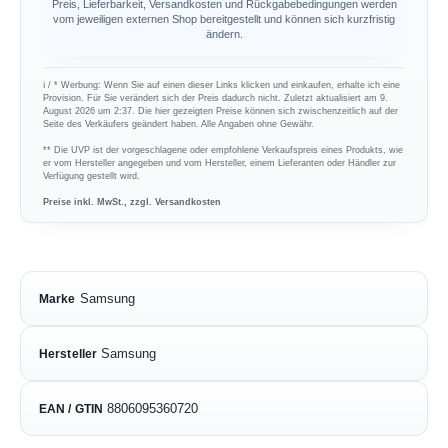
Preis, Lieferbarkeit, Versandkosten und Rückgabebedingungen werden
vom jeweiligen externen Shop bereitgestellt und können sich kurzfristig
ändern.
ℹ︎ / * Werbung: Wenn Sie auf einen dieser Links klicken und einkaufen, erhalte ich eine
Provision. Für Sie verändert sich der Preis dadurch nicht. Zuletzt aktualisiert am 9.
August 2026 um 2:37. Die hier gezeigten Preise können sich zwischenzeitlich auf der
Seite des Verkäufers geändert haben. Alle Angaben ohne Gewähr.
** Die UVP ist der vorgeschlagene oder empfohlene Verkaufspreis eines Produkts, wie
er vom Hersteller angegeben und vom Hersteller, einem Lieferanten oder Händler zur
Verfügung gestellt wird.
Preise inkl. MwSt., zzgl. Versandkosten
Samsung
Marke
Samsung
Hersteller
8806095360720
EAN / GTIN