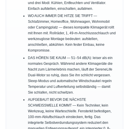
und drei Modi: Kühlen, Entfeuchten und Ventilator.
Einfach aufstellen, einschalten, aufatmen.
WO AUCH IMMER DIE HITZE SIE TRIFFT —
Schlafzimmer, Homeoffice, Wohnwagen, Wohnmobil
oder Campingplatz — dieses kompakte Klimagerät rollt
mit Ihnen mit. Rollräder, 1, 49-m-Anschlussschlauch und
werkzeuglose Montage bedeuten: aufstellen,
anschließen, abkühlen. Kein fester Einbau, keine
Kompromisse.
DAS HÖREN SIE KAUM — 51–54 dB(A): leiser als ein
normales Gespräch. Während andere Klimageräte die
Nacht zum Lärmerlebnis machen, läuft der SereneLife
Dual-Motor so ruhig, dass Sie ihn schlicht vergessen.
Sleep-Modus und automatische Windschaukel regeln
Temperatur und Luftverteilung selbstständig — damit
Sie schlafen, nicht schwitzen.
AUFGEBAUT BEVOR DIE NÄCHSTE
SCHWEISSWELLE KOMMT — Kein Techniker, kein
Werkzeug, keine Warteschleife. Fensterkit befestigen,
100-mm-Abluftschlauch einstecken, fertig. Das
integrierte Selbstverdunstungssystem reduziert den
manuellen Entleerungsaufwand; ein integrierter 0, 8-