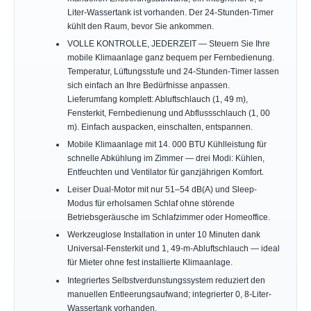
Liter-Wassertank ist vorhanden. Der 24-Stunden-Timer
kühlt den Raum, bevor Sie ankommen.
VOLLE KONTROLLE, JEDERZEIT — Steuern Sie Ihre
mobile Klimaanlage ganz bequem per Fernbedienung.
Temperatur, Lüftungsstufe und 24-Stunden-Timer lassen
sich einfach an Ihre Bedürfnisse anpassen.
Lieferumfang komplett: Abluftschlauch (1, 49 m),
Fensterkit, Fernbedienung und Abflussschlauch (1, 00
m). Einfach auspacken, einschalten, entspannen.
Mobile Klimaanlage mit 14. 000 BTU Kühlleistung für
schnelle Abkühlung im Zimmer — drei Modi: Kühlen,
Entfeuchten und Ventilator für ganzjährigen Komfort.
Leiser Dual-Motor mit nur 51–54 dB(A) und Sleep-
Modus für erholsamen Schlaf ohne störende
Betriebsgeräusche im Schlafzimmer oder Homeoffice.
Werkzeuglose Installation in unter 10 Minuten dank
Universal-Fensterkit und 1, 49-m-Abluftschlauch — ideal
für Mieter ohne fest installierte Klimaanlage.
Integriertes Selbstverdunstungssystem reduziert den
manuellen Entleerungsaufwand; integrierter 0, 8-Liter-
Wassertank vorhanden.