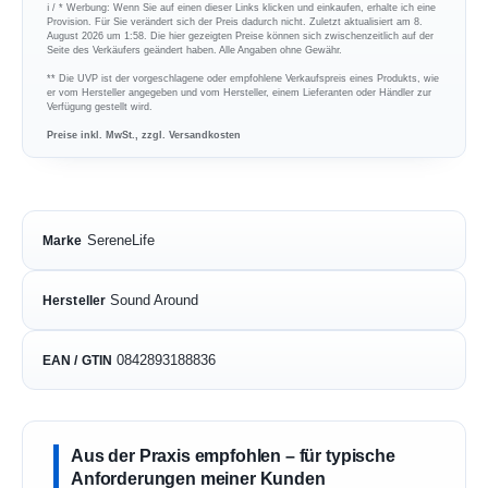
ℹ︎ / * Werbung: Wenn Sie auf einen dieser Links klicken und einkaufen, erhalte ich eine
Provision. Für Sie verändert sich der Preis dadurch nicht. Zuletzt aktualisiert am 8.
August 2026 um 1:58. Die hier gezeigten Preise können sich zwischenzeitlich auf der
Seite des Verkäufers geändert haben. Alle Angaben ohne Gewähr.
** Die UVP ist der vorgeschlagene oder empfohlene Verkaufspreis eines Produkts, wie
er vom Hersteller angegeben und vom Hersteller, einem Lieferanten oder Händler zur
Verfügung gestellt wird.
Preise inkl. MwSt., zzgl. Versandkosten
SereneLife
Marke
Sound Around
Hersteller
0842893188836
EAN / GTIN
Aus der Praxis empfohlen – für typische
Anforderungen meiner Kunden