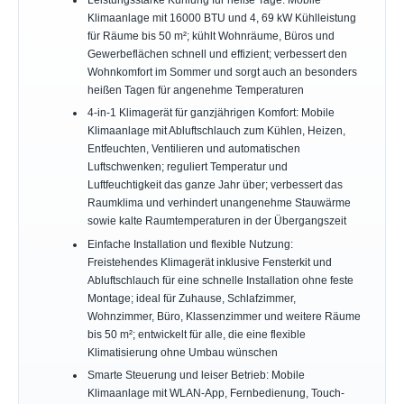
Leistungsstarke Kühlung für heiße Tage: Mobile
Klimaanlage mit 16000 BTU und 4, 69 kW Kühlleistung
für Räume bis 50 m²; kühlt Wohnräume, Büros und
Gewerbeflächen schnell und effizient; verbessert den
Wohnkomfort im Sommer und sorgt auch an besonders
heißen Tagen für angenehme Temperaturen
4-in-1 Klimagerät für ganzjährigen Komfort: Mobile
Klimaanlage mit Abluftschlauch zum Kühlen, Heizen,
Entfeuchten, Ventilieren und automatischen
Luftschwenken; reguliert Temperatur und
Luftfeuchtigkeit das ganze Jahr über; verbessert das
Raumklima und verhindert unangenehme Stauwärme
sowie kalte Raumtemperaturen in der Übergangszeit
Einfache Installation und flexible Nutzung:
Freistehendes Klimagerät inklusive Fensterkit und
Abluftschlauch für eine schnelle Installation ohne feste
Montage; ideal für Zuhause, Schlafzimmer,
Wohnzimmer, Büro, Klassenzimmer und weitere Räume
bis 50 m²; entwickelt für alle, die eine flexible
Klimatisierung ohne Umbau wünschen
Smarte Steuerung und leiser Betrieb: Mobile
Klimaanlage mit WLAN-App, Fernbedienung, Touch-