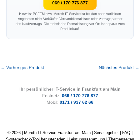
069 / 170 776 877
Hinweis: PCFFM bzw. Meroth IT-Service ist bei den oben verlinkten
Angeboten nicht Verkäufer, Versanddienstleister oder Vertragspartner
des Kaufvertrags. Die technische Dienstleistung vor Ort ist separat vom
Produktkauf.
←
Vorheriges Produkt
Nächstes Produkt
→
Ihr persönlicher IT-Service in Frankfurt am Main
Festnetz:
069 / 170 776 877
Mobil:
0171 / 937 62 66
© 2026 |
Meroth IT-Service Frankfurt am Main
|
Servicegebiet
|
FAQ
|
Systemcheck-Tool herunterladen
|
Leistungssammlung
|
Themenseiten