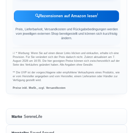
ℹ︎
🔍
Rezensionen auf Amazon lesen
Preis, Lieferbarkeit, Versandkosten und Rückgabebedingungen werden
vom jeweiligen externen Shop bereitgestellt und können sich kurzfristig
ändern.
ℹ︎ / * Werbung: Wenn Sie auf einen dieser Links klicken und einkaufen, erhalte ich eine
Provision. Für Sie verändert sich der Preis dadurch nicht. Zuletzt aktualisiert am 7.
August 2026 um 16:55. Die hier gezeigten Preise können sich zwischenzeitlich auf der
Seite des Verkäufers geändert haben. Alle Angaben ohne Gewähr.
** Die UVP ist der vorgeschlagene oder empfohlene Verkaufspreis eines Produkts, wie
er vom Hersteller angegeben und vom Hersteller, einem Lieferanten oder Händler zur
Verfügung gestellt wird.
Preise inkl. MwSt., zzgl. Versandkosten
SereneLife
Marke
Sound Around
Hersteller