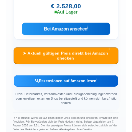
€ 2.528,00
Auf Lager
ℹ︎
Bei Amazon ansehen
ℹ︎
➤ Aktuell gültigen Preis direkt bei Amazon
checken
ℹ︎
🔍
Rezensionen auf Amazon lesen
Preis, Lieferbarkeit, Versandkosten und Rückgabebedingungen werden
vom jeweiligen externen Shop bereitgestellt und können sich kurzfristig
ändern.
ℹ︎ / * Werbung: Wenn Sie auf einen dieser Links klicken und einkaufen, erhalte ich eine
Provision. Für Sie verändert sich der Preis dadurch nicht. Zuletzt aktualisiert am 7.
August 2026 um 2:31. Die hier gezeigten Preise können sich zwischenzeitlich auf der
Seite des Verkäufers geändert haben. Alle Angaben ohne Gewähr.