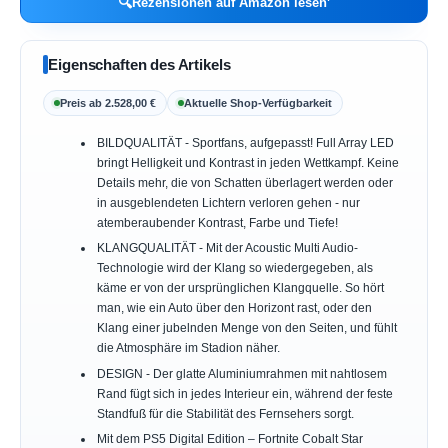
🔍
Rezensionen auf Amazon lesen
Eigenschaften des Artikels
Preis ab 2.528,00 €
Aktuelle Shop-Verfügbarkeit
BILDQUALITÄT - Sportfans, aufgepasst! Full Array LED
bringt Helligkeit und Kontrast in jeden Wettkampf. Keine
Details mehr, die von Schatten überlagert werden oder
in ausgeblendeten Lichtern verloren gehen - nur
atemberaubender Kontrast, Farbe und Tiefe!
KLANGQUALITÄT - Mit der Acoustic Multi Audio-
Technologie wird der Klang so wiedergegeben, als
käme er von der ursprünglichen Klangquelle. So hört
man, wie ein Auto über den Horizont rast, oder den
Klang einer jubelnden Menge von den Seiten, und fühlt
die Atmosphäre im Stadion näher.
DESIGN - Der glatte Aluminiumrahmen mit nahtlosem
Rand fügt sich in jedes Interieur ein, während der feste
Standfuß für die Stabilität des Fernsehers sorgt.
Mit dem PS5 Digital Edition – Fortnite Cobalt Star