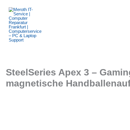
Zum
Inhalt
springen
SteelSeries Apex 3 – Gami
magnetische Handballenau