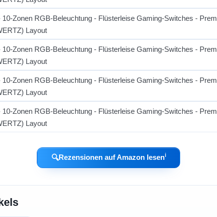
ℹ︎
🔍
Rezensionen auf Amazon lesen
kels