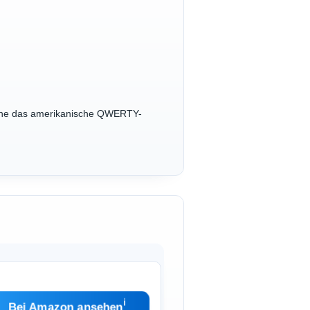
lche das amerikanische QWERTY-
ℹ︎
Bei Amazon ansehen