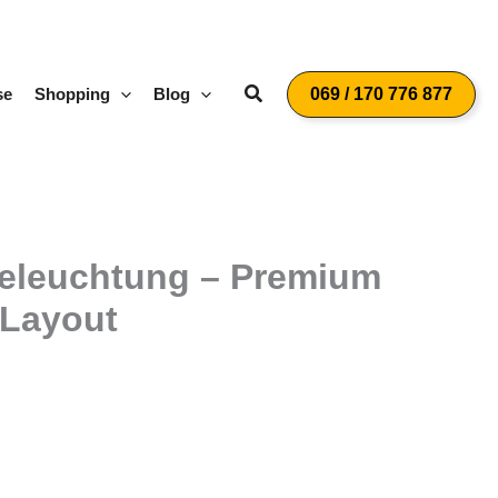
Suchen
se
Shopping
Blog
069 / 170 776 877
Beleuchtung – Premium
 Layout