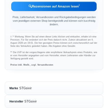
ℹ︎
🔍
Rezensionen auf Amazon lesen
Preis, Lieferbarkeit, Versandkosten und Rückgabebedingungen werden
vom jeweiligen externen Shop bereitgestellt und können sich kurzfristig
ändern.
ℹ︎ / * Werbung: Wenn Sie auf einen dieser Links klicken und einkaufen, erhalte ich eine
Provision. Für Sie verändert sich der Preis dadurch nicht. Zuletzt aktualisiert am 6.
August 2026 um 19:01. Die hier gezeigten Preise können sich zwischenzeitlich auf der
Seite des Verkäufers geändert haben. Alle Angaben ohne Gewähr.
** Die UVP ist der vorgeschlagene oder empfohlene Verkaufspreis eines Produkts, wie
er vom Hersteller angegeben und vom Hersteller, einem Lieferanten oder Händler zur
Verfügung gestellt wird.
Preise inkl. MwSt., zzgl. Versandkosten
STGsivir
Marke
STGsivir
Hersteller