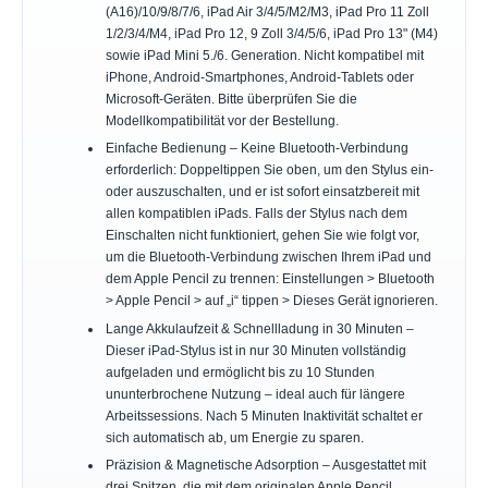
(A16)/10/9/8/7/6, iPad Air 3/4/5/M2/M3, iPad Pro 11 Zoll
1/2/3/4/M4, iPad Pro 12, 9 Zoll 3/4/5/6, iPad Pro 13" (M4)
sowie iPad Mini 5./6. Generation. Nicht kompatibel mit
iPhone, Android-Smartphones, Android-Tablets oder
Microsoft-Geräten. Bitte überprüfen Sie die
Modellkompatibilität vor der Bestellung.
Einfache Bedienung – Keine Bluetooth-Verbindung
erforderlich: Doppeltippen Sie oben, um den Stylus ein-
oder auszuschalten, und er ist sofort einsatzbereit mit
allen kompatiblen iPads. Falls der Stylus nach dem
Einschalten nicht funktioniert, gehen Sie wie folgt vor,
um die Bluetooth-Verbindung zwischen Ihrem iPad und
dem Apple Pencil zu trennen: Einstellungen > Bluetooth
> Apple Pencil > auf „i“ tippen > Dieses Gerät ignorieren.
Lange Akkulaufzeit & Schnellladung in 30 Minuten –
Dieser iPad-Stylus ist in nur 30 Minuten vollständig
aufgeladen und ermöglicht bis zu 10 Stunden
ununterbrochene Nutzung – ideal auch für längere
Arbeitssessions. Nach 5 Minuten Inaktivität schaltet er
sich automatisch ab, um Energie zu sparen.
Präzision & Magnetische Adsorption – Ausgestattet mit
drei Spitzen, die mit dem originalen Apple Pencil