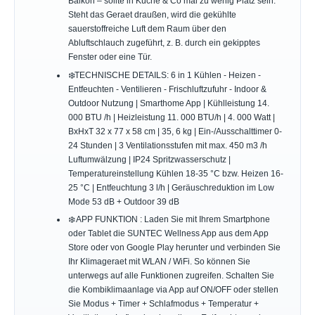
Balkon – sollte in Küche & Co mal zu wenig Platz sein.
Steht das Geraet draußen, wird die gekühlte
sauerstoffreiche Luft dem Raum über den
Abluftschlauch zugeführt, z. B. durch ein gekipptes
Fenster oder eine Tür.
❄️TECHNISCHE DETAILS: 6 in 1 Kühlen - Heizen -
Entfeuchten - Ventilieren - Frischluftzufuhr - Indoor &
Outdoor Nutzung | Smarthome App | Kühlleistung 14.
000 BTU /h | Heizleistung 11. 000 BTU/h | 4. 000 Watt |
BxHxT 32 x 77 x 58 cm | 35, 6 kg | Ein-/Ausschalttimer 0-
24 Stunden | 3 Ventilationsstufen mit max. 450 m3 /h
Luftumwälzung | IP24 Spritzwasserschutz |
Temperatureinstellung Kühlen 18-35 °C bzw. Heizen 16-
25 °C | Entfeuchtung 3 l/h | Geräuschreduktion im Low
Mode 53 dB + Outdoor 39 dB
❄️ APP FUNKTION : Laden Sie mit Ihrem Smartphone
oder Tablet die SUNTEC Wellness App aus dem App
Store oder von Google Play herunter und verbinden Sie
Ihr Klimageraet mit WLAN / WiFi. So können Sie
unterwegs auf alle Funktionen zugreifen. Schalten Sie
die Kombiklimaanlage via App auf ON/OFF oder stellen
Sie Modus + Timer + Schlafmodus + Temperatur +