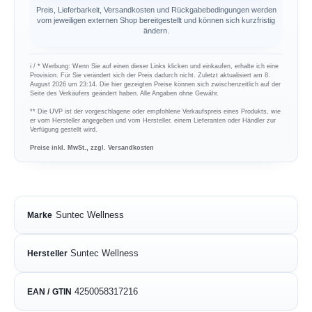
Preis, Lieferbarkeit, Versandkosten und Rückgabebedingungen werden
vom jeweiligen externen Shop bereitgestellt und können sich kurzfristig
ändern.
ℹ︎ / * Werbung: Wenn Sie auf einen dieser Links klicken und einkaufen, erhalte ich eine
Provision. Für Sie verändert sich der Preis dadurch nicht. Zuletzt aktualisiert am 8.
August 2026 um 23:14. Die hier gezeigten Preise können sich zwischenzeitlich auf der
Seite des Verkäufers geändert haben. Alle Angaben ohne Gewähr.
** Die UVP ist der vorgeschlagene oder empfohlene Verkaufspreis eines Produkts, wie
er vom Hersteller angegeben und vom Hersteller, einem Lieferanten oder Händler zur
Verfügung gestellt wird.
Preise inkl. MwSt., zzgl. Versandkosten
Suntec Wellness
Marke
Suntec Wellness
Hersteller
4250058317216
EAN / GTIN