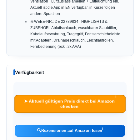
Ventilation +Luftauslasslamellen + Entfeuchtung ein.
Aktuell ist die App in EN verfügbar, in Kürze folgen
andere Sprachen.
❄️ WEEE-NR.: DE 22789834 | HIGHLIGHTS &
ZUBEHÖR : Abluftschlauch, waschbarer Staubfilter,
Kabelaufbewahrung, Tragegriff, Fensterschiebeleiste
mit Adaptern, Drainageschlauch, Leichtlaufrollen,
Fernbedienung (exkl. 2x AAA)
Verfügbarkeit
ℹ︎
➤ Aktuell gültigen Preis direkt bei Amazon
checken
ℹ︎
🔍
Rezensionen auf Amazon lesen