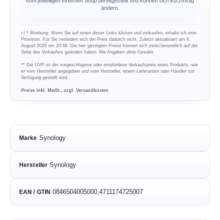
vom jeweiligen externen Shop bereitgestellt und können sich kurzfristig
ändern.
ℹ︎ / * Werbung: Wenn Sie auf einen dieser Links klicken und einkaufen, erhalte ich eine
Provision. Für Sie verändert sich der Preis dadurch nicht. Zuletzt aktualisiert am 6.
August 2026 um 20:46. Die hier gezeigten Preise können sich zwischenzeitlich auf der
Seite des Verkäufers geändert haben. Alle Angaben ohne Gewähr.
** Die UVP ist der vorgeschlagene oder empfohlene Verkaufspreis eines Produkts, wie
er vom Hersteller angegeben und vom Hersteller, einem Lieferanten oder Händler zur
Verfügung gestellt wird.
Preise inkl. MwSt., zzgl. Versandkosten
Synology
Marke
Synology
Hersteller
0846504005000,4711174725007
EAN / GTIN