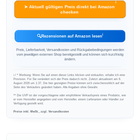
ℹ︎
➤ Aktuell gültigen Preis direkt bei Amazon
checken
ℹ︎
🔍
Rezensionen auf Amazon lesen
Preis, Lieferbarkeit, Versandkosten und Rückgabebedingungen werden
vom jeweiligen externen Shop bereitgestellt und können sich kurzfristig
ändern.
ℹ︎ / * Werbung: Wenn Sie auf einen dieser Links klicken und einkaufen, erhalte ich eine
Provision. Für Sie verändert sich der Preis dadurch nicht. Zuletzt aktualisiert am 6.
August 2026 um 1:37. Die hier gezeigten Preise können sich zwischenzeitlich auf der
Seite des Verkäufers geändert haben. Alle Angaben ohne Gewähr.
** Die UVP ist der vorgeschlagene oder empfohlene Verkaufspreis eines Produkts, wie
er vom Hersteller angegeben und vom Hersteller, einem Lieferanten oder Händler zur
Verfügung gestellt wird.
Preise inkl. MwSt., zzgl. Versandkosten