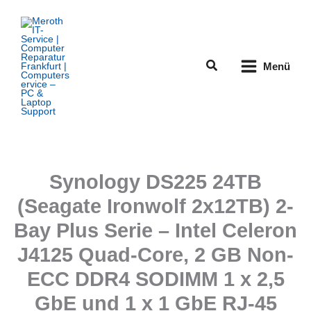
Zum
Inhalt
springen
Suchen
Menü
Synology DS225 24TB
(Seagate Ironwolf 2x12TB) 2-
Bay Plus Serie – Intel Celeron
J4125 Quad-Core, 2 GB Non-
ECC DDR4 SODIMM 1 x 2,5
GbE und 1 x 1 GbE RJ-45