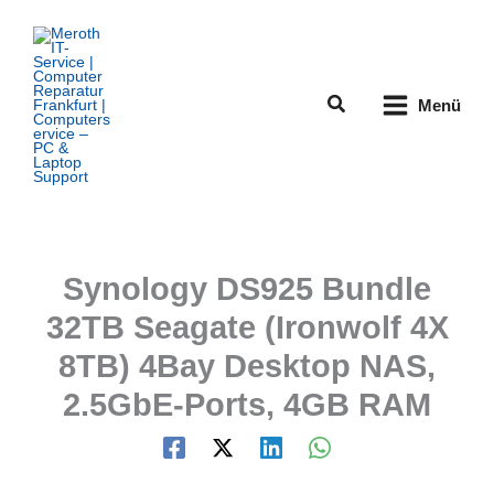
Zum
Inhalt
springen
Suchen
Menü
Synology DS925 Bundle
32TB Seagate (Ironwolf 4X
8TB) 4Bay Desktop NAS,
2.5GbE-Ports, 4GB RAM