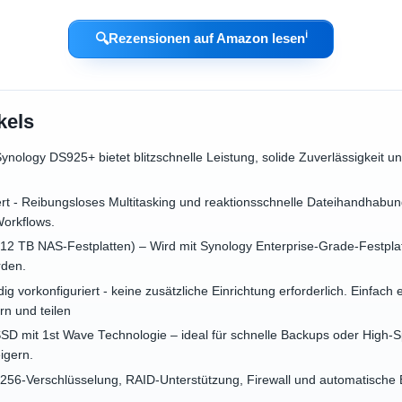
ℹ︎
🔍
Rezensionen auf Amazon lesen
kels
Synology DS925+ bietet blitzschnelle Leistung, solide Zuverlässigkeit 
t - Reibungsloses Multitasking und reaktionsschnelle Dateihandhabung
Workflows.
2 TB NAS-Festplatten) – Wird mit Synology Enterprise-Grade-Festplatte
rden.
dig vorkonfiguriert - keine zusätzliche Einrichtung erforderlich. Einfach
rn und teilen
SSD mit 1st Wave Technologie – ideal für schnelle Backups oder High-
igern.
S-256-Verschlüsselung, RAID-Unterstützung, Firewall und automatische