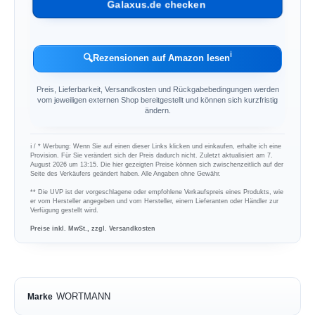
Galaxus.de checken
ℹ︎
🔍
Rezensionen auf Amazon lesen
Preis, Lieferbarkeit, Versandkosten und Rückgabebedingungen werden
vom jeweiligen externen Shop bereitgestellt und können sich kurzfristig
ändern.
ℹ︎ / * Werbung: Wenn Sie auf einen dieser Links klicken und einkaufen, erhalte ich eine
Provision. Für Sie verändert sich der Preis dadurch nicht. Zuletzt aktualisiert am 7.
August 2026 um 13:15. Die hier gezeigten Preise können sich zwischenzeitlich auf der
Seite des Verkäufers geändert haben. Alle Angaben ohne Gewähr.
** Die UVP ist der vorgeschlagene oder empfohlene Verkaufspreis eines Produkts, wie
er vom Hersteller angegeben und vom Hersteller, einem Lieferanten oder Händler zur
Verfügung gestellt wird.
Preise inkl. MwSt., zzgl. Versandkosten
WORTMANN
Marke