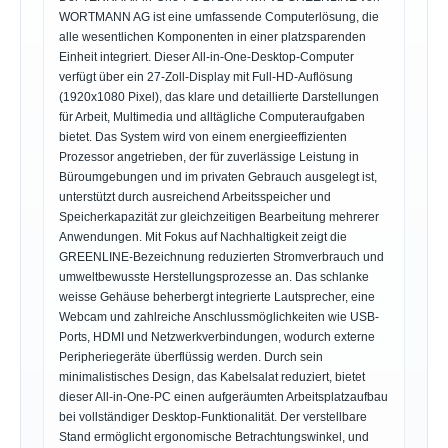
WORTMANN AG ist eine umfassende Computerlösung, die
alle wesentlichen Komponenten in einer platzsparenden
Einheit integriert. Dieser All-in-One-Desktop-Computer
verfügt über ein 27-Zoll-Display mit Full-HD-Auflösung
(1920x1080 Pixel), das klare und detaillierte Darstellungen
für Arbeit, Multimedia und alltägliche Computeraufgaben
bietet. Das System wird von einem energieeffizienten
Prozessor angetrieben, der für zuverlässige Leistung in
Büroumgebungen und im privaten Gebrauch ausgelegt ist,
unterstützt durch ausreichend Arbeitsspeicher und
Speicherkapazität zur gleichzeitigen Bearbeitung mehrerer
Anwendungen. Mit Fokus auf Nachhaltigkeit zeigt die
GREENLINE-Bezeichnung reduzierten Stromverbrauch und
umweltbewusste Herstellungsprozesse an. Das schlanke
weisse Gehäuse beherbergt integrierte Lautsprecher, eine
Webcam und zahlreiche Anschlussmöglichkeiten wie USB-
Ports, HDMI und Netzwerkverbindungen, wodurch externe
Peripheriegeräte überflüssig werden. Durch sein
minimalistisches Design, das Kabelsalat reduziert, bietet
dieser All-in-One-PC einen aufgeräumten Arbeitsplatzaufbau
bei vollständiger Desktop-Funktionalität. Der verstellbare
Stand ermöglicht ergonomische Betrachtungswinkel, und