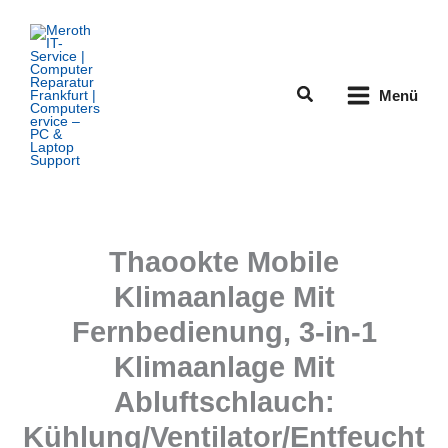
Zum
Inhalt
springen
Suchen
Menü
Thaookte Mobile
Klimaanlage Mit
Fernbedienung, 3-in-1
Klimaanlage Mit
Abluftschlauch:
Kühlung/Ventilator/Entfeucht