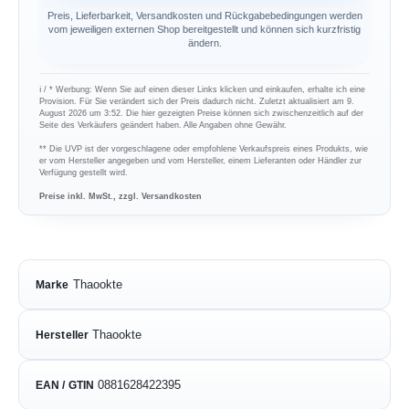
Preis, Lieferbarkeit, Versandkosten und Rückgabebedingungen werden
vom jeweiligen externen Shop bereitgestellt und können sich kurzfristig
ändern.
ℹ︎ / * Werbung: Wenn Sie auf einen dieser Links klicken und einkaufen, erhalte ich eine
Provision. Für Sie verändert sich der Preis dadurch nicht. Zuletzt aktualisiert am 9.
August 2026 um 3:52. Die hier gezeigten Preise können sich zwischenzeitlich auf der
Seite des Verkäufers geändert haben. Alle Angaben ohne Gewähr.
** Die UVP ist der vorgeschlagene oder empfohlene Verkaufspreis eines Produkts, wie
er vom Hersteller angegeben und vom Hersteller, einem Lieferanten oder Händler zur
Verfügung gestellt wird.
Preise inkl. MwSt., zzgl. Versandkosten
Thaookte
Marke
Thaookte
Hersteller
0881628422395
EAN / GTIN