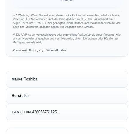
ℹ︎ / * Werbung: Wenn Sie auf einen dieser Links klicken und einkaufen, erhalte ich eine
Provision. Für Sie verändert sich der Preis dadurch nicht. Zuletzt aktualisiert am 6.
August 2026 um 11:55. Die hier gezeigten Preise können sich zwischenzeitlich auf der
Seite des Verkäufers geändert haben. Alle Angaben ohne Gewähr.
** Die UVP ist der vorgeschlagene oder empfohlene Verkaufspreis eines Produkts, wie
er vom Hersteller angegeben und vom Hersteller, einem Lieferanten oder Händler zur
Verfügung gestellt wird.
Preise inkl. MwSt., zzgl. Versandkosten
Toshiba
Marke
Hersteller
4260557511251
EAN / GTIN