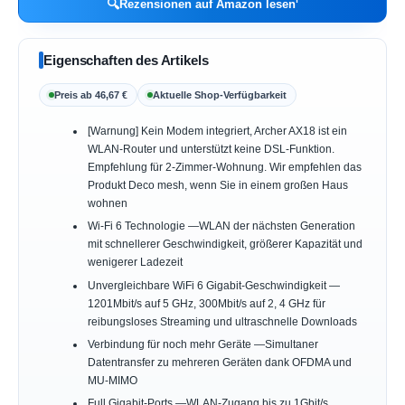
🔍
Rezensionen auf Amazon lesen
Eigenschaften des Artikels
Preis ab 46,67 €
Aktuelle Shop-Verfügbarkeit
[Warnung] Kein Modem integriert, Archer AX18 ist ein
WLAN-Router und unterstützt keine DSL-Funktion.
Empfehlung für 2-Zimmer-Wohnung. Wir empfehlen das
Produkt Deco mesh, wenn Sie in einem großen Haus
wohnen
Wi-Fi 6 Technologie —WLAN der nächsten Generation
mit schnellerer Geschwindigkeit, größerer Kapazität und
wenigerer Ladezeit
Unvergleichbare WiFi 6 Gigabit-Geschwindigkeit —
1201Mbit/s auf 5 GHz, 300Mbit/s auf 2, 4 GHz für
reibungsloses Streaming und ultraschnelle Downloads
Verbindung für noch mehr Geräte —Simultaner
Datentransfer zu mehreren Geräten dank OFDMA und
MU-MIMO
Full Gigabit-Ports —WLAN-Zugang bis zu 1Gbit/s