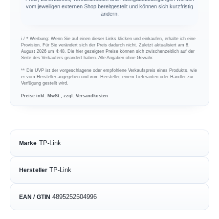
vom jeweiligen externen Shop bereitgestellt und können sich kurzfristig
ändern.
ℹ︎ / * Werbung: Wenn Sie auf einen dieser Links klicken und einkaufen, erhalte ich eine
Provision. Für Sie verändert sich der Preis dadurch nicht. Zuletzt aktualisiert am 8.
August 2026 um 4:48. Die hier gezeigten Preise können sich zwischenzeitlich auf der
Seite des Verkäufers geändert haben. Alle Angaben ohne Gewähr.
** Die UVP ist der vorgeschlagene oder empfohlene Verkaufspreis eines Produkts, wie
er vom Hersteller angegeben und vom Hersteller, einem Lieferanten oder Händler zur
Verfügung gestellt wird.
Preise inkl. MwSt., zzgl. Versandkosten
TP-Link
Marke
TP-Link
Hersteller
4895252504996
EAN / GTIN