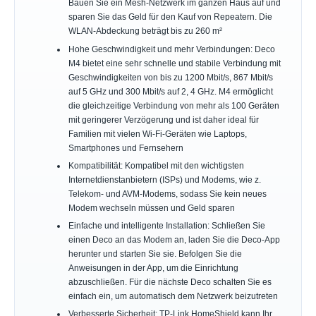
Bauen Sie ein Mesh-Netzwerk im ganzen Haus auf und
sparen Sie das Geld für den Kauf von Repeatern. Die
WLAN-Abdeckung beträgt bis zu 260 m²
Hohe Geschwindigkeit und mehr Verbindungen: Deco
M4 bietet eine sehr schnelle und stabile Verbindung mit
Geschwindigkeiten von bis zu 1200 Mbit/s, 867 Mbit/s
auf 5 GHz und 300 Mbit/s auf 2, 4 GHz. M4 ermöglicht
die gleichzeitige Verbindung von mehr als 100 Geräten
mit geringerer Verzögerung und ist daher ideal für
Familien mit vielen Wi-Fi-Geräten wie Laptops,
Smartphones und Fernsehern
Kompatibilität: Kompatibel mit den wichtigsten
Internetdienstanbietern (ISPs) und Modems, wie z.
Telekom- und AVM-Modems, sodass Sie kein neues
Modem wechseln müssen und Geld sparen
Einfache und intelligente Installation: Schließen Sie
einen Deco an das Modem an, laden Sie die Deco-App
herunter und starten Sie sie. Befolgen Sie die
Anweisungen in der App, um die Einrichtung
abzuschließen. Für die nächste Deco schalten Sie es
einfach ein, um automatisch dem Netzwerk beizutreten
Verbesserte Sicherheit: TP-Link HomeShield kann Ihr