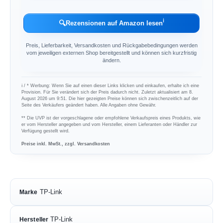
ℹ︎
🔍
Rezensionen auf Amazon lesen
Preis, Lieferbarkeit, Versandkosten und Rückgabebedingungen werden
vom jeweiligen externen Shop bereitgestellt und können sich kurzfristig
ändern.
ℹ︎ / * Werbung: Wenn Sie auf einen dieser Links klicken und einkaufen, erhalte ich eine
Provision. Für Sie verändert sich der Preis dadurch nicht. Zuletzt aktualisiert am 8.
August 2026 um 9:51. Die hier gezeigten Preise können sich zwischenzeitlich auf der
Seite des Verkäufers geändert haben. Alle Angaben ohne Gewähr.
** Die UVP ist der vorgeschlagene oder empfohlene Verkaufspreis eines Produkts, wie
er vom Hersteller angegeben und vom Hersteller, einem Lieferanten oder Händler zur
Verfügung gestellt wird.
Preise inkl. MwSt., zzgl. Versandkosten
TP-Link
Marke
TP-Link
Hersteller