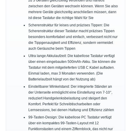
zu 3 Geräten gleichzeitig verbinden und nahtlos
zwischen den Geräten wechseln können. Wenn Sie also
mehrere Geräte gleichzeitig anschließen müssen, dann
ist diese Tastatur die richtige Wahl für Sie
Scherenstruktur für leises und präzises Tippen: Die
Scherenstruktur dieser Tastatur macht präzises Tippen
besonders komfortabel und einfach, verbessert nicht nur
die Tippgenauigkeit und Effizienz, sondern vermeidet
auch Geräusche beim Tippen
Ultra lange Akkulaufzeit: Die kabellose Tastatur verfügt
über einen eingebauten 500mAh-Akku. Sie können die
Tastatur mit dem mitgelieferten USB C Kabel aufladen.
Einmal laden, max 3 Monaten verwenden. (Die
Batterielaufzeit hängt von der Nutzung ab)
Einstellbarer Winkelstand: Der integrierte Ständer an
der Unterseite ermöglicht eine Einstellung von 7-10°,
reduziert Handgelenksbelastung und steigert den
Komfort. Perfekt für Schreibtischarbeiten oder
Lernsessions, bei denen Haltung und Effizienz zählen
99-Tasten-Design: Die kabellose PC Tastatur verfügt
über ein kompaktes 99-Tasten-Layout mit 12
Funktionstasten und einem Ziffernblock, das nicht nur