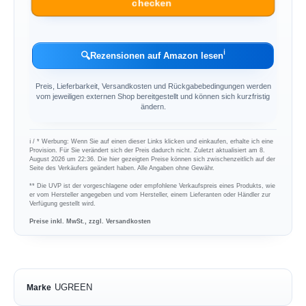
checken
ℹ︎
🔍
Rezensionen auf Amazon lesen
Preis, Lieferbarkeit, Versandkosten und Rückgabebedingungen werden
vom jeweiligen externen Shop bereitgestellt und können sich kurzfristig
ändern.
ℹ︎ / * Werbung: Wenn Sie auf einen dieser Links klicken und einkaufen, erhalte ich eine
Provision. Für Sie verändert sich der Preis dadurch nicht. Zuletzt aktualisiert am 8.
August 2026 um 22:36. Die hier gezeigten Preise können sich zwischenzeitlich auf der
Seite des Verkäufers geändert haben. Alle Angaben ohne Gewähr.
** Die UVP ist der vorgeschlagene oder empfohlene Verkaufspreis eines Produkts, wie
er vom Hersteller angegeben und vom Hersteller, einem Lieferanten oder Händler zur
Verfügung gestellt wird.
Preise inkl. MwSt., zzgl. Versandkosten
UGREEN
Marke