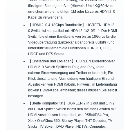
1080P ultrahohe Bildauflösung, Sie können klarere und
flüssigere Bilder genießen (Hinweis: Um 4K@60Hz zu
erreichen, wird empfohlen, 1M oder kürzeres HDMI 2. 0
Kabel zu verwenden).
【HDMI 2. 0 & 18Gbps Bandbreite】 UGREEN HDMI 2.
0 Switch ist kompatibel mit HDMI 2. 1/2. 0/1. 4. Der HDMI
Switch bietet eine Bandbreite von bis zu 18Gbit/s für die
Videoübertragung (Einzelkanalbandbreite 6Gbit/s) und
unterstützt außerdem die Funktionen HDR, 3D, CEC,
HDCP und DTS Sound.
【Einstecken und Loslegen】 UGREEN Bidirektionaler
HDMI 2. 0 Switch Splitter ist Plug and Play, keine
externe Stromversorgung und Treiber erforderlich, Ein
Klick Umschaltung, Vermeidung von häufigem Ein und
Ausstecken von HDMI Kabeln. Hinweis: Im Lieferumfang
ist kein HDMI-Kabel enthalten; dieses müssen Sie selbst
besorgen.
【Breite Kompatibilität】 UGREEN 2 in 1 out und 1 in 2
out HDMI Splitter Switch ist mit den meisten Geräten mit
HDMI Anschlüssen kompatibel, wie PS5/4/PS4 Pro,
Xbox One/Xbox 360, Blu-ray Player, TNT Decoder, TV
Sticks, TV Boxen, DVD Player, HDTVs, Computer,