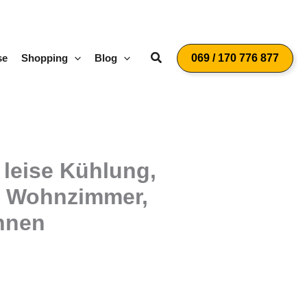
Suchen
se
Shopping
Blog
069 / 170 776 877
 leise Kühlung,
e, Wohnzimmer,
nnen