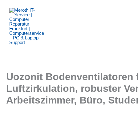
Zum
Inhalt
springen
Uozonit Bodenventilatoren f
Luftzirkulation, robuster V
Arbeitszimmer, Büro, Stud