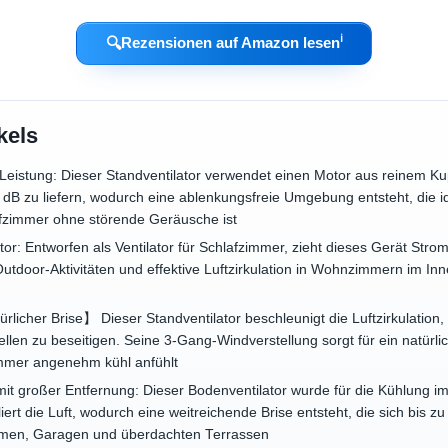
ℹ︎
🔍
Rezensionen auf Amazon lesen
kels
r-Leistung: Dieser Standventilator verwendet einen Motor aus reinem K
0 dB zu liefern, wodurch eine ablenkungsfreie Umgebung entsteht, die i
fzimmer ohne störende Geräusche ist
ator: Entworfen als Ventilator für Schlafzimmer, zieht dieses Gerät St
 Outdoor-Aktivitäten und effektive Luftzirkulation in Wohnzimmern im I
licher Brise】 Dieser Standventilator beschleunigt die Luftzirkulatio
llen zu beseitigen. Seine 3-Gang-Windverstellung sorgt für ein natürlic
mmer angenehm kühl anfühlt
mit großer Entfernung: Dieser Bodenventilator wurde für die Kühlung im
ert die Luft, wodurch eine weitreichende Brise entsteht, die sich bis zu
men, Garagen und überdachten Terrassen