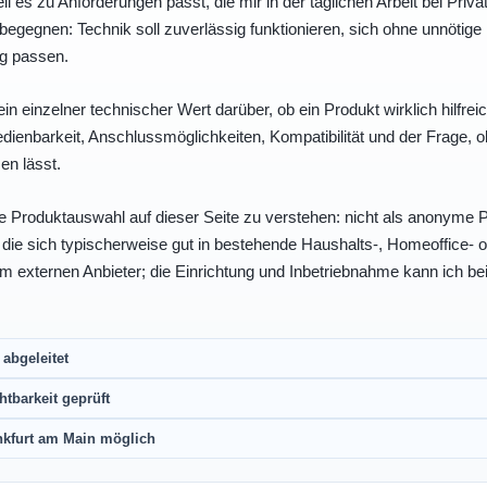
eil es zu Anforderungen passt, die mir in der täglichen Arbeit bei Pri
egegnen: Technik soll zuverlässig funktionieren, sich ohne unnötig
ng passen.
ein einzelner technischer Wert darüber, ob ein Produkt wirklich hilfreic
enbarkeit, Anschlussmöglichkeiten, Kompatibilität und der Frage, o
en lässt.
e Produktauswahl auf dieser Seite zu verstehen: nicht als anonyme Pr
, die sich typischerweise gut in bestehende Haushalts-, Homeoffice
eim externen Anbieter; die Einrichtung und Inbetriebnahme kann ich bei
abgeleitet
htbarkeit geprüft
nkfurt am Main möglich