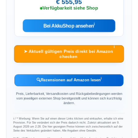
€ 555,95
Verfügbarkeit siehe Shop
ℹ︎
Bei AkkuShop ansehen
ℹ︎
➤ Aktuell gültigen Preis direkt bei Amazon
checken
ℹ︎
🔍
Rezensionen auf Amazon lesen
Preis, Lieferbarkeit, Versandkosten und Rückgabebedingungen werden
vom jeweiligen externen Shop bereitgestellt und können sich kurzfristig
ändern.
ℹ︎ / * Werbung: Wenn Sie auf einen dieser Links klicken und einkaufen, erhalte ich eine
Provision. Für Sie verändert sich der Preis dadurch nicht. Zuletzt aktualisiert am 9.
August 2026 um 2:28. Die hier gezeigten Preise können sich zwischenzeitlich auf der
Seite des Verkäufers geändert haben. Alle Angaben ohne Gewähr.