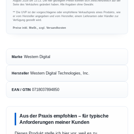
August 2026 um 15:13. Die hier gezeigten Preise können sich zwischenzeitlich auf der
Seite des Verkäufers geändert haben. Alle Angaben ohne Gewähr.
** Die UVP ist der vorgeschlagene oder empfohlene Verkaufspreis eines Produkts, wie
er vom Hersteller angegeben und vom Hersteller, einem Lieferanten oder Händler zur
Verfügung gestellt wird.
Preise inkl. MwSt., zzgl. Versandkosten
Western Digital
Marke
Western Digital Technologies, Inc.
Hersteller
0718037894850
EAN / GTIN
Aus der Praxis empfohlen – für typische
Anforderungen meiner Kunden
Dieses Produkt stelle ich hier vor, weil es zu