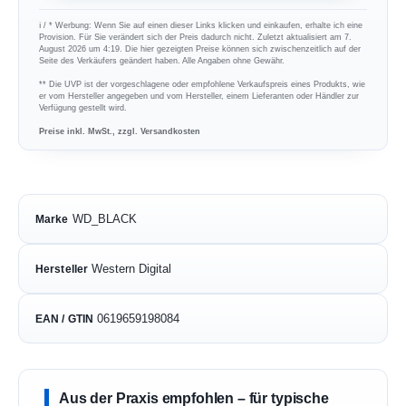
ℹ︎ / * Werbung: Wenn Sie auf einen dieser Links klicken und einkaufen, erhalte ich eine
Provision. Für Sie verändert sich der Preis dadurch nicht. Zuletzt aktualisiert am 7.
August 2026 um 4:19. Die hier gezeigten Preise können sich zwischenzeitlich auf der
Seite des Verkäufers geändert haben. Alle Angaben ohne Gewähr.
** Die UVP ist der vorgeschlagene oder empfohlene Verkaufspreis eines Produkts, wie
er vom Hersteller angegeben und vom Hersteller, einem Lieferanten oder Händler zur
Verfügung gestellt wird.
Preise inkl. MwSt., zzgl. Versandkosten
WD_BLACK
Marke
Western Digital
Hersteller
0619659198084
EAN / GTIN
Aus der Praxis empfohlen – für typische