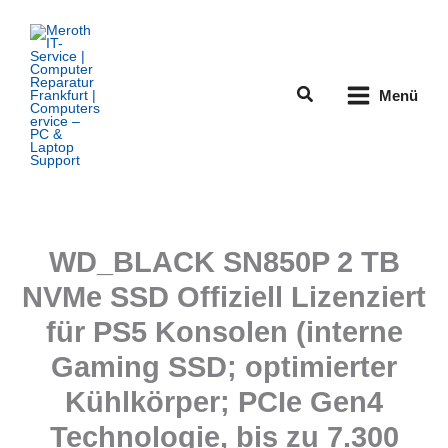
Zum
Inhalt
springen
Suchen
Menü
WD_BLACK SN850P 2 TB
NVMe SSD Offiziell Lizenziert
für PS5 Konsolen (interne
Gaming SSD; optimierter
Kühlkörper; PCIe Gen4
Technologie, bis zu 7.300