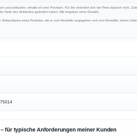
ken und einkaufen, erhalte ich eine Provision. Für Sie verändert sich der Preis dadurch nicht. Zul
 der Seite des Verkäufers geändert haben. Alle Angaben ohne Gewähr.
Verkaufspreis eines Produkts, wie er vom Hersteller angegeben und vom Hersteller, einem Liefer
775014
 – für typische Anforderungen meiner Kunden