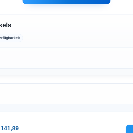
kels
erfügbarkeit
 141,89