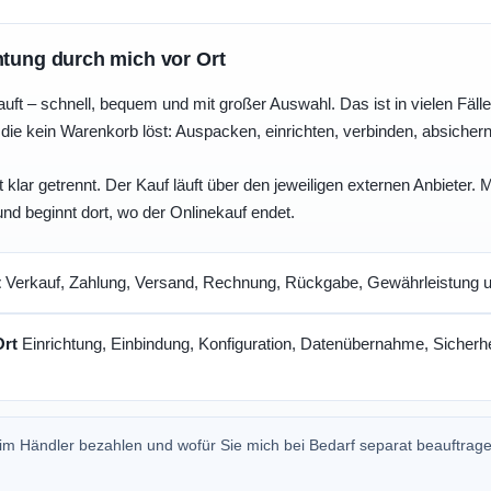
htung durch mich vor Ort
uft – schnell, bequem und mit großer Auswahl. Das ist in vielen Fällen 
die kein Warenkorb löst: Auspacken, einrichten, verbinden, absicher
 klar getrennt. Der Kauf läuft über den jeweiligen externen Anbieter.
und beginnt dort, wo der Onlinekauf endet.
t
Verkauf, Zahlung, Versand, Rechnung, Rückgabe, Gewährleistung un
Ort
Einrichtung, Einbindung, Konfiguration, Datenübernahme, Sicherhe
beim Händler bezahlen und wofür Sie mich bei Bedarf separat beauftrag