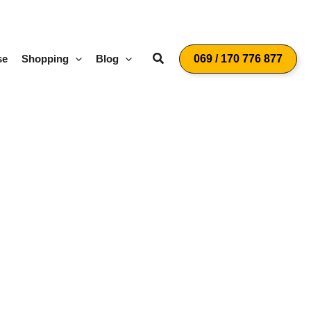
Suchen
se
Shopping
Blog
069 / 170 776 877