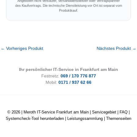
Angeboten nicht Verkäufer, Versanddienstleister oder Vertragspartner
des Kaufvertrags. Die technische Dienstleistung vor Ort ist separat vom
Produktkauf.
←
Vorheriges Produkt
Nächstes Produkt
→
Ihr persönlicher IT-Service in Frankfurt am Main
Festnetz:
069 / 170 776 877
Mobil:
0171 / 937 62 66
© 2026 |
Meroth IT-Service Frankfurt am Main
|
Servicegebiet
|
FAQ
|
Systemcheck-Tool herunterladen
|
Leistungssammlung
|
Themenseiten