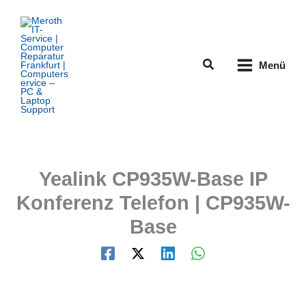
Zum
Inhalt
springen
Suchen
Menü
Yealink CP935W-Base IP
Konferenz Telefon | CP935W-
Base