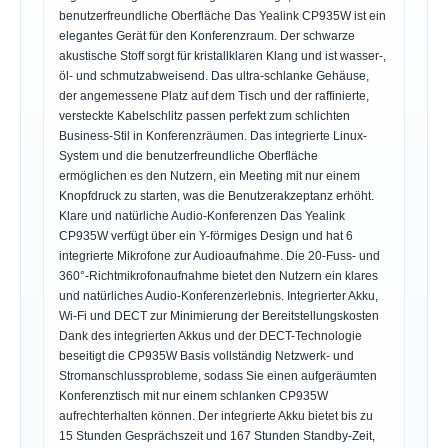
benutzerfreundliche Oberfläche Das Yealink CP935W ist ein
elegantes Gerät für den Konferenzraum. Der schwarze
akustische Stoff sorgt für kristallklaren Klang und ist wasser-,
öl- und schmutzabweisend. Das ultra-schlanke Gehäuse,
der angemessene Platz auf dem Tisch und der raffinierte,
versteckte Kabelschlitz passen perfekt zum schlichten
Business-Stil in Konferenzräumen. Das integrierte Linux-
System und die benutzerfreundliche Oberfläche
ermöglichen es den Nutzern, ein Meeting mit nur einem
Knopfdruck zu starten, was die Benutzerakzeptanz erhöht.
Klare und natürliche Audio-Konferenzen Das Yealink
CP935W verfügt über ein Y-förmiges Design und hat 6
integrierte Mikrofone zur Audioaufnahme. Die 20-Fuss- und
360°-Richtmikrofonaufnahme bietet den Nutzern ein klares
und natürliches Audio-Konferenzerlebnis. Integrierter Akku,
Wi-Fi und DECT zur Minimierung der Bereitstellungskosten
Dank des integrierten Akkus und der DECT-Technologie
beseitigt die CP935W Basis vollständig Netzwerk- und
Stromanschlussprobleme, sodass Sie einen aufgeräumten
Konferenztisch mit nur einem schlanken CP935W
aufrechterhalten können. Der integrierte Akku bietet bis zu
15 Stunden Gesprächszeit und 167 Stunden Standby-Zeit,