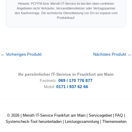
Hinweis: PCFFM bzw. Meroth IT-Service ist bei den oben verlinkten
Angeboten nicht Verkäufer, Versanddienstleister oder Vertragspartner
des Kaufvertrags. Die technische Dienstleistung vor Ort ist separat vom
Produktkauf.
←
Vorheriges Produkt
Nächstes Produkt
→
Ihr persönlicher IT-Service in Frankfurt am Main
Festnetz:
069 / 170 776 877
Mobil:
0171 / 937 62 66
© 2026 |
Meroth IT-Service Frankfurt am Main
|
Servicegebiet
|
FAQ
|
Systemcheck-Tool herunterladen
|
Leistungssammlung
|
Themenseiten