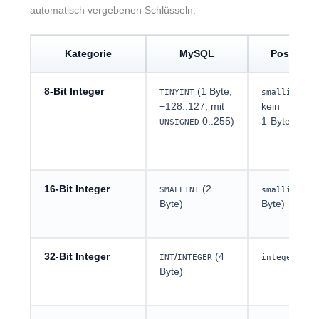
automatisch vergebenen Schlüsseln.
Kategorie
MySQL
PostgreS
8‑Bit Integer
(1 Byte,
(2 
TINYINT
smallint
−128..127; mit
kein
0..255)
1‑Byte‑Integ
UNSIGNED
16‑Bit Integer
(2
(2
SMALLINT
smallint
Byte)
Byte)
32‑Bit Integer
/
(4
(4 B
INT
INTEGER
integer
Byte)