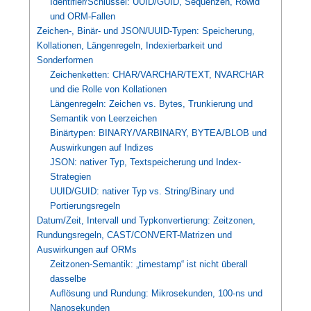
Identifier/Schlüssel: UUID/GUID, Sequenzen, Rowid
und ORM-Fallen
Zeichen-, Binär- und JSON/UUID-Typen: Speicherung,
Kollationen, Längenregeln, Indexierbarkeit und
Sonderformen
Zeichenketten: CHAR/VARCHAR/TEXT, NVARCHAR
und die Rolle von Kollationen
Längenregeln: Zeichen vs. Bytes, Trunkierung und
Semantik von Leerzeichen
Binärtypen: BINARY/VARBINARY, BYTEA/BLOB und
Auswirkungen auf Indizes
JSON: nativer Typ, Textspeicherung und Index-
Strategien
UUID/GUID: nativer Typ vs. String/Binary und
Portierungsregeln
Datum/Zeit, Intervall und Typkonvertierung: Zeitzonen,
Rundungsregeln, CAST/CONVERT-Matrizen und
Auswirkungen auf ORMs
Zeitzonen-Semantik: „timestamp“ ist nicht überall
dasselbe
Auflösung und Rundung: Mikrosekunden, 100‑ns und
Nanosekunden