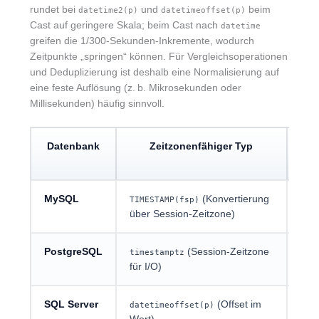
rundet bei
und
beim
datetime2(p)
datetimeoffset(p)
Cast auf geringere Skala; beim Cast nach
datetime
greifen die 1/300‑Sekunden-Inkremente, wodurch
Zeitpunkte „springen“ können. Für Vergleichsoperationen
und Deduplizierung ist deshalb eine Normalisierung auf
eine feste Auflösung (z. b. Mikrosekunden oder
Millisekunden) häufig sinnvoll.
Datenbank
Zeitzonenfähiger Typ
Zei
MySQL
(Konvertierung
TIMESTAMP(fsp)
DAT
über Session-Zeitzone)
PostgreSQL
(Session-Zeitzone
timestamptz
tim
für I/O)
SQL Server
(Offset im
datetimeoffset(p)
dat