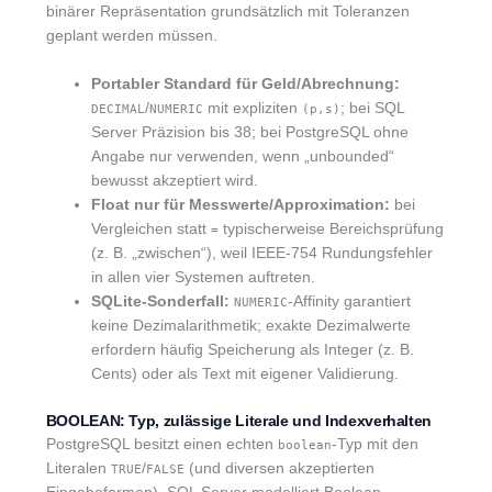
binärer Repräsentation grundsätzlich mit Toleranzen
geplant werden müssen.
Portabler Standard für Geld/Abrechnung:
/
mit expliziten
; bei SQL
DECIMAL
NUMERIC
(p,s)
Server Präzision bis 38; bei PostgreSQL ohne
Angabe nur verwenden, wenn „unbounded“
bewusst akzeptiert wird.
Float nur für Messwerte/Approximation:
bei
Vergleichen statt
typischerweise Bereichsprüfung
=
(z. B. „zwischen“), weil IEEE‑754 Rundungsfehler
in allen vier Systemen auftreten.
SQLite-Sonderfall:
-Affinity garantiert
NUMERIC
keine Dezimalarithmetik; exakte Dezimalwerte
erfordern häufig Speicherung als Integer (z. B.
Cents) oder als Text mit eigener Validierung.
BOOLEAN: Typ, zulässige Literale und Indexverhalten
PostgreSQL besitzt einen echten
-Typ mit den
boolean
Literalen
/
(und diversen akzeptierten
TRUE
FALSE