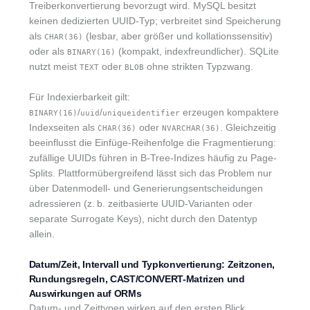
Treiberkonvertierung bevorzugt wird. MySQL besitzt
keinen dedizierten UUID-Typ; verbreitet sind Speicherung
als
(lesbar, aber größer und kollationssensitiv)
CHAR(36)
oder als
(kompakt, indexfreundlicher). SQLite
BINARY(16)
nutzt meist
oder
ohne strikten Typzwang.
TEXT
BLOB
Für Indexierbarkeit gilt:
/
/
erzeugen kompaktere
BINARY(16)
uuid
uniqueidentifier
Indexseiten als
oder
. Gleichzeitig
CHAR(36)
NVARCHAR(36)
beeinflusst die Einfüge-Reihenfolge die Fragmentierung:
zufällige UUIDs führen in B-Tree-Indizes häufig zu Page-
Splits. Plattformübergreifend lässt sich das Problem nur
über Datenmodell- und Generierungsentscheidungen
adressieren (z. b. zeitbasierte UUID-Varianten oder
separate Surrogate Keys), nicht durch den Datentyp
allein.
Datum/Zeit, Intervall und Typkonvertierung: Zeitzonen,
Rundungsregeln, CAST/CONVERT-Matrizen und
Auswirkungen auf ORMs
Datum- und Zeittypen wirken auf den ersten Blick