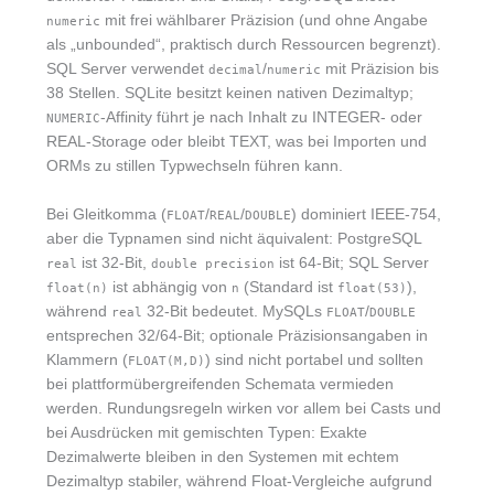
mit frei wählbarer Präzision (und ohne Angabe
numeric
als „unbounded“, praktisch durch Ressourcen begrenzt).
SQL Server verwendet
/
mit Präzision bis
decimal
numeric
38 Stellen. SQLite besitzt keinen nativen Dezimaltyp;
-Affinity führt je nach Inhalt zu INTEGER- oder
NUMERIC
REAL-Storage oder bleibt TEXT, was bei Importen und
ORMs zu stillen Typwechseln führen kann.
Bei Gleitkomma (
/
/
) dominiert IEEE-754,
FLOAT
REAL
DOUBLE
aber die Typnamen sind nicht äquivalent: PostgreSQL
ist 32‑Bit,
ist 64‑Bit; SQL Server
real
double precision
ist abhängig von
(Standard ist
),
float(n)
n
float(53)
während
32‑Bit bedeutet. MySQLs
/
real
FLOAT
DOUBLE
entsprechen 32/64‑Bit; optionale Präzisionsangaben in
Klammern (
) sind nicht portabel und sollten
FLOAT(M,D)
bei plattformübergreifenden Schemata vermieden
werden. Rundungsregeln wirken vor allem bei Casts und
bei Ausdrücken mit gemischten Typen: Exakte
Dezimalwerte bleiben in den Systemen mit echtem
Dezimaltyp stabiler, während Float-Vergleiche aufgrund