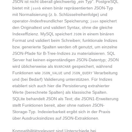
JSON ist nicht überall gleichwertig „ein Typ“. PostgreSQL
bietet mit
einen binär repräsentierten JSON-Typ
jsonb
mit Normalisierung (z. b. Schlüsselreihenfolge) und
operator-/indexfreundlicher Speicherung;
speichert
json
den Originaltext und validiert Syntax, ohne die gleiche
Indexeffizienz. MySQL speichert
in einem binären
JSON
Format und validiert beim Schreiben; funktionale Indizes
bzw. generierte Spalten werden oft genutzt, um einzelne
JSON-Pfade für B-Tree-Indizes zu materialisieren. SQL
Server hat keinen eigenständigen JSON-Datentyp; JSON
wird üblicherweise als
gespeichert, während
NVARCHAR
Funktionen wie
und
Verarbeitung
JSON_VALUE
JSON_QUERY
und (bei Bedarf) Validierung unterstützen. Für Indizes
etabliert sich auch hier die Persistierung extrahierter
Werte (berechnete Spalten) als klassische Spalten.
SQLite behandelt JSON als Text; die JSON1-Erweiterung
stellt Funktionen bereit, aber ohne nativen JSON-
Storage-Typ. Indexierbarkeit ergibt sich in der Praxis
über Ausdrucksindizes auf JSON-Extraktionen.
Kompatibilitätsrelevant sind Unterschiede bei