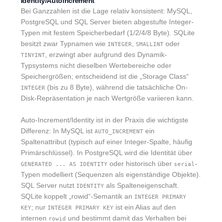
Identity/Autoincrement
Bei Ganzzahlen ist die Lage relativ konsistent: MySQL,
PostgreSQL und SQL Server bieten abgestufte Integer-
Typen mit festem Speicherbedarf (1/2/4/8 Byte). SQLite
besitzt zwar Typnamen wie
,
oder
INTEGER
SMALLINT
, erzwingt aber aufgrund des Dynamik-
TINYINT
Typsystems nicht dieselben Wertebereiche oder
Speichergrößen; entscheidend ist die „Storage Class“
(bis zu 8 Byte), während die tatsächliche On-
INTEGER
Disk-Repräsentation je nach Wertgröße variieren kann.
Auto-Increment/Identity ist in der Praxis die wichtigste
Differenz: In MySQL ist
ein
AUTO_INCREMENT
Spaltenattribut (typisch auf einer Integer-Spalte, häufig
Primärschlüssel). In PostgreSQL wird die Identität über
oder historisch über
-
GENERATED ... AS IDENTITY
serial
Typen modelliert (Sequenzen als eigenständige Objekte).
SQL Server nutzt
als Spalteneigenschaft.
IDENTITY
SQLite koppelt „rowid“-Semantik an
INTEGER PRIMARY
; nur
ist ein Alias auf den
KEY
INTEGER PRIMARY KEY
internen
und bestimmt damit das Verhalten bei
rowid