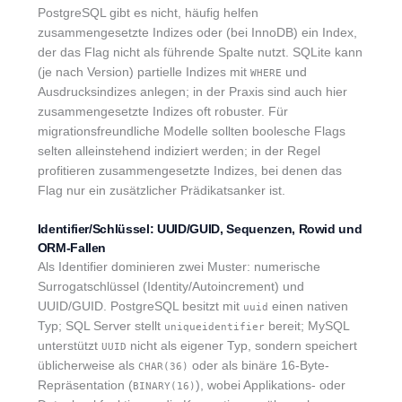
PostgreSQL gibt es nicht, häufig helfen
zusammengesetzte Indizes oder (bei InnoDB) ein Index,
der das Flag nicht als führende Spalte nutzt. SQLite kann
(je nach Version) partielle Indizes mit
und
WHERE
Ausdrucksindizes anlegen; in der Praxis sind auch hier
zusammengesetzte Indizes oft robuster. Für
migrationsfreundliche Modelle sollten boolesche Flags
selten alleinstehend indiziert werden; in der Regel
profitieren zusammengesetzte Indizes, bei denen das
Flag nur ein zusätzlicher Prädikatsanker ist.
Identifier/Schlüssel: UUID/GUID, Sequenzen, Rowid und
ORM-Fallen
Als Identifier dominieren zwei Muster: numerische
Surrogatschlüssel (Identity/Autoincrement) und
UUID/GUID. PostgreSQL besitzt mit
einen nativen
uuid
Typ; SQL Server stellt
bereit; MySQL
uniqueidentifier
unterstützt
nicht als eigener Typ, sondern speichert
UUID
üblicherweise als
oder als binäre 16‑Byte-
CHAR(36)
Repräsentation (
), wobei Applikations- oder
BINARY(16)