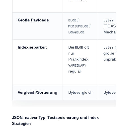
Große Payloads
/
BLOB
bytea
/
(TOAST-
MEDIUMBLOB
Mechanismus
LONGBLOB
Indexierbarkeit
Bei
oft
regulär
BLOB
bytea
nur
große Werte
Präfixindex;
unpraktisch
VARBINARY
regulär
Vergleich/Sortierung
Bytevergleich
Bytevergleich
JSON: nativer Typ, Textspeicherung und Index-
Strategien