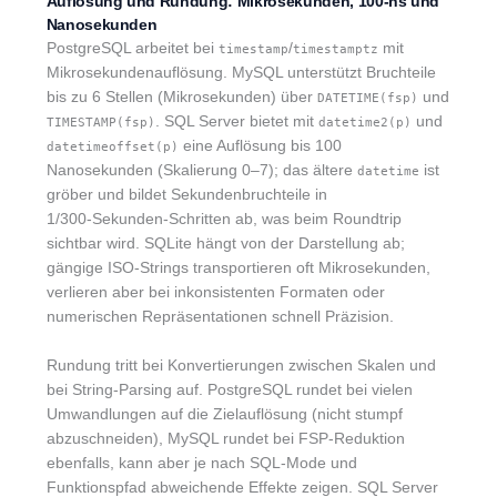
Auflösung und Rundung: Mikrosekunden, 100‑ns und
Nanosekunden
PostgreSQL arbeitet bei
/
mit
timestamp
timestamptz
Mikrosekundenauflösung. MySQL unterstützt Bruchteile
bis zu 6 Stellen (Mikrosekunden) über
und
DATETIME(fsp)
. SQL Server bietet mit
und
TIMESTAMP(fsp)
datetime2(p)
eine Auflösung bis 100
datetimeoffset(p)
Nanosekunden (Skalierung 0–7); das ältere
ist
datetime
gröber und bildet Sekundenbruchteile in
1/300‑Sekunden-Schritten ab, was beim Roundtrip
sichtbar wird. SQLite hängt von der Darstellung ab;
gängige ISO-Strings transportieren oft Mikrosekunden,
verlieren aber bei inkonsistenten Formaten oder
numerischen Repräsentationen schnell Präzision.
Rundung tritt bei Konvertierungen zwischen Skalen und
bei String-Parsing auf. PostgreSQL rundet bei vielen
Umwandlungen auf die Zielauflösung (nicht stumpf
abzuschneiden), MySQL rundet bei FSP-Reduktion
ebenfalls, kann aber je nach SQL-Mode und
Funktionspfad abweichende Effekte zeigen. SQL Server