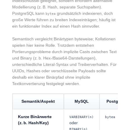
Indexschlüssel geeignet, sondern erfordern alternative
Modellierung (z. B. Hash, separate Suchspalten).
PostgreSQL kann
grundsätzlich indexieren, doch
bytea
große Werte führen zu breiten Indexeinträgen; häufig ist
ein funktionaler Index auf einen Hash sinnvoller.
Semantisch vergleicht Binärtypen byteweise; Kollationen
spielen hier keine Rolle. Trotzdem entstehen
Portierungsprobleme durch implizite Casts zwischen Text
und Binary (z. b. Hex-/Base64-Darstellungen),
unterschiedliche Literal-Syntax und Treiberverhalten. Für
UUIDs, Hashes oder verschlüsselte Payloads sollte
deshalb ein klarer Binärpfad ohne implizite
Textkonvertierung festgelegt werden.
Semantik/Aspekt
MySQL
PostgreSQ
Kurze Binärwerte
VARBINARY(n)
bytea
(z. b. Hash/Key)
oder
BINARY(n)