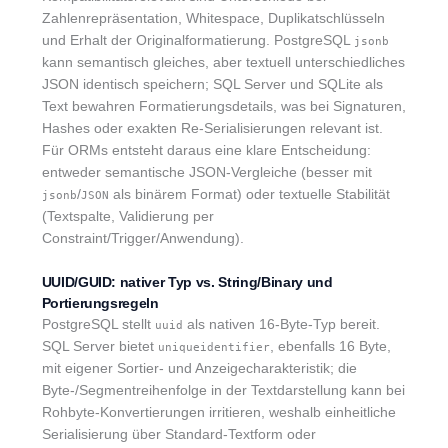
Zahlenrepräsentation, Whitespace, Duplikatschlüsseln
und Erhalt der Originalformatierung. PostgreSQL
jsonb
kann semantisch gleiches, aber textuell unterschiedliches
JSON identisch speichern; SQL Server und SQLite als
Text bewahren Formatierungsdetails, was bei Signaturen,
Hashes oder exakten Re-Serialisierungen relevant ist.
Für ORMs entsteht daraus eine klare Entscheidung:
entweder semantische JSON-Vergleiche (besser mit
/
als binärem Format) oder textuelle Stabilität
jsonb
JSON
(Textspalte, Validierung per
Constraint/Trigger/Anwendung).
UUID/GUID: nativer Typ vs. String/Binary und
Portierungsregeln
PostgreSQL stellt
als nativen 16-Byte-Typ bereit.
uuid
SQL Server bietet
, ebenfalls 16 Byte,
uniqueidentifier
mit eigener Sortier- und Anzeigecharakteristik; die
Byte-/Segmentreihenfolge in der Textdarstellung kann bei
Rohbyte-Konvertierungen irritieren, weshalb einheitliche
Serialisierung über Standard-Textform oder