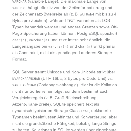
(variable Länge). Die maximale Länge von
VARCHAR
hängt effektiv von der Zeilenformatierung und
VARCHAR
der Zeichensatz-Bytebreite ab (z. B.
mit bis zu 4
utf8mb4
Bytes pro Zeichen), während
-Varianten als LOB-
TEXT
Typen behandelt werden und andere Grenzen sowie Off-
Page-Speicherung haben können. PostgreSQL speichert
,
und
intern sehr ähnlich; die
char(n)
varchar(n)
text
Längenangabe bei
und
wirkt primär
varchar(n)
char(n)
als Constraint, nicht als grundlegend anderes Storage-
Format.
SQL Server trennt Unicode und Non-Unicode strikt über
/
(UTF-16LE, 2 Bytes pro Code Unit) vs.
NVARCHAR
NCHAR
/
(Codepage-abhängig). Hier ist die Kollation
VARCHAR
CHAR
nicht nur Sortierreihenfolge, sondern bestimmt auch
Vergleichsregeln (z. B. Groß-/Kleinschreibung,
Akzent-/Kana-Breite). SQLite speichert Text als
dynamisch typisierten Storage Class
; deklarierte
TEXT
Typnamen beeinflussen Affinität und Konvertierung, aber
nicht die grundsätzliche Fähigkeit, beliebig lange Strings
zu halten. Kollationen in SQLite werden über eingebaute