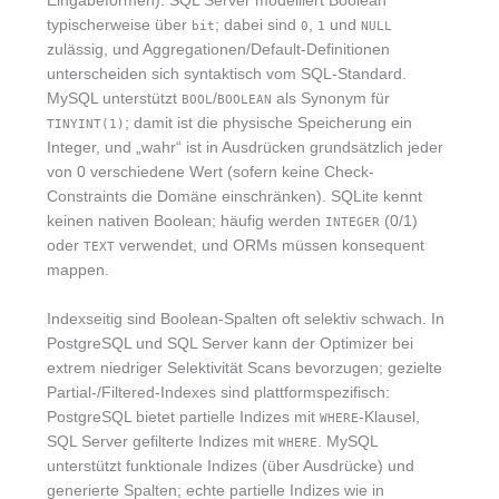
Eingabeformen). SQL Server modelliert Boolean
typischerweise über
; dabei sind
,
und
bit
0
1
NULL
zulässig, und Aggregationen/Default-Definitionen
unterscheiden sich syntaktisch vom SQL-Standard.
MySQL unterstützt
/
als Synonym für
BOOL
BOOLEAN
; damit ist die physische Speicherung ein
TINYINT(1)
Integer, und „wahr“ ist in Ausdrücken grundsätzlich jeder
von 0 verschiedene Wert (sofern keine Check-
Constraints die Domäne einschränken). SQLite kennt
keinen nativen Boolean; häufig werden
(0/1)
INTEGER
oder
verwendet, und ORMs müssen konsequent
TEXT
mappen.
Indexseitig sind Boolean-Spalten oft selektiv schwach. In
PostgreSQL und SQL Server kann der Optimizer bei
extrem niedriger Selektivität Scans bevorzugen; gezielte
Partial-/Filtered-Indexes sind plattformspezifisch:
PostgreSQL bietet partielle Indizes mit
-Klausel,
WHERE
SQL Server gefilterte Indizes mit
. MySQL
WHERE
unterstützt funktionale Indizes (über Ausdrücke) und
generierte Spalten; echte partielle Indizes wie in