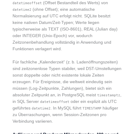
(Offset Bestandteil des Werts) von
datetimeoffset
(ohne Offset); eine automatische
datetime2
Normalisierung auf UTC erfolgt nicht. SQLite besitzt
keine nativen Datum/Zeit-Typen; Werte liegen
typischerweise als TEXT (ISO-8601), REAL (Julian day)
oder INTEGER (Unix-Epoch) vor, wodurch
Zeitzonenbehandlung vollständig in Anwendung und
Funktionen verlagert wird.
Für fachliche „Kalenderzeit“ (z. b. Ladenöffnungszeiten)
sind zeitzonenlose Typen stabiler, weil DST-Umstellungen
sonst doppelte oder nicht existente lokale Zeiten
erzeugen. Für Ereignisse, die weltweit eindeutig sein
müssen (Log-Zeitpunkte, Zahlungen), bietet sich ein
absoluter Zeitpunkt an, in PostgreSQL meist
,
timestamptz
in SQL Server
oder ein explizit als UTC
datetimeoffset
geführtes
. In MySQL führt
häufiger
datetime2
TIMESTAMP
zu Überraschungen, wenn Session-Zeitzonen pro
Verbindung variieren.