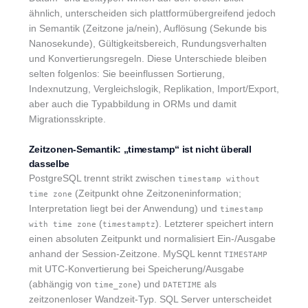
ähnlich, unterscheiden sich plattformübergreifend jedoch
in Semantik (Zeitzone ja/nein), Auflösung (Sekunde bis
Nanosekunde), Gültigkeitsbereich, Rundungsverhalten
und Konvertierungsregeln. Diese Unterschiede bleiben
selten folgenlos: Sie beeinflussen Sortierung,
Indexnutzung, Vergleichslogik, Replikation, Import/Export,
aber auch die Typabbildung in ORMs und damit
Migrationsskripte.
Zeitzonen-Semantik: „timestamp“ ist nicht überall
dasselbe
PostgreSQL trennt strikt zwischen
timestamp without
(Zeitpunkt ohne Zeitzoneninformation;
time zone
Interpretation liegt bei der Anwendung) und
timestamp
(
). Letzterer speichert intern
with time zone
timestamptz
einen absoluten Zeitpunkt und normalisiert Ein-/Ausgabe
anhand der Session-Zeitzone. MySQL kennt
TIMESTAMP
mit UTC-Konvertierung bei Speicherung/Ausgabe
(abhängig von
) und
als
time_zone
DATETIME
zeitzonenloser Wandzeit-Typ. SQL Server unterscheidet