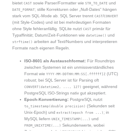
bietet
sowie Parser/Formatter wie
und
CAST
STR_TO_DATE
; stille Korrekturen oder „Null-Dates“ hängen
DATE_FORMAT
stark vom SQL-Mode ab. SQL Server trennt
/
CAST
CONVERT
(mit Style-Codes) und ist bei mehrdeutigen Formaten
ohne Style fehleranfällig. SQLite nutzt
primär für
CAST
Typaffinität; Datum/Zeit-Funktionen wie
und
datetime()
arbeiten auf Text/Numbers und interpretieren
strftime()
Formate nach eigenen Regeln.
ISO-8601 als Austauschformat:
Für Roundtrips
zwischen Systemen ist ein unmissverständliches
Format wie
(UTC)
YYYY-MM-DDTHH:MM:SS[.ffffff]Z
robust; bei SQL Server ist für Parsing oft
geeignet, während
CONVERT(datetime2, ..., 127)
PostgreSQL ISO-Strings nativ gut akzeptiert.
Epoch-Konvertierung:
PostgreSQL nutzt
(Sekunden seit
to_timestamp(double precision)
Unix-Epoch) und
; in
extract(epoch from ...)
MySQL liefern
und
UNIX_TIMESTAMP(...)
Sekundenwerte, wobei
FROM_UNIXTIME(...)