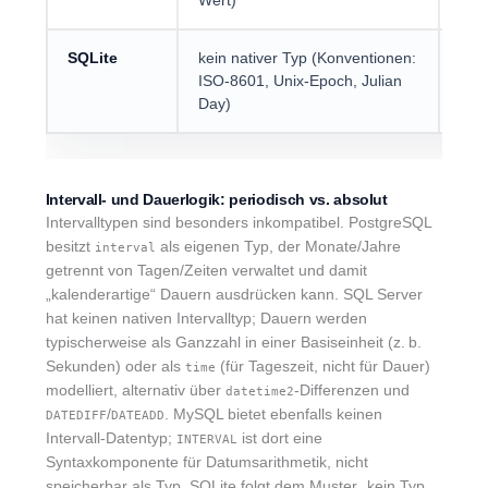
Wert)
SQLite
kein nativer Typ (Konventionen:
kein
ISO-8601, Unix-Epoch, Julian
Day)
Intervall- und Dauerlogik: periodisch vs. absolut
Intervalltypen sind besonders inkompatibel. PostgreSQL
besitzt
als eigenen Typ, der Monate/Jahre
interval
getrennt von Tagen/Zeiten verwaltet und damit
„kalenderartige“ Dauern ausdrücken kann. SQL Server
hat keinen nativen Intervalltyp; Dauern werden
typischerweise als Ganzzahl in einer Basiseinheit (z. b.
Sekunden) oder als
(für Tageszeit, nicht für Dauer)
time
modelliert, alternativ über
-Differenzen und
datetime2
/
. MySQL bietet ebenfalls keinen
DATEDIFF
DATEADD
Intervall-Datentyp;
ist dort eine
INTERVAL
Syntaxkomponente für Datumsarithmetik, nicht
speicherbar als Typ. SQLite folgt dem Muster „kein Typ,