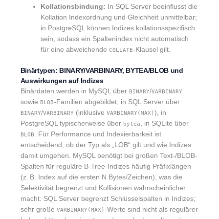
Kollationsbindung:
In SQL Server beeinflusst die
Kollation Indexordnung und Gleichheit unmittelbar;
in PostgreSQL können Indizes kollationsspezifisch
sein, sodass ein Spaltenindex nicht automatisch
für eine abweichende
-Klausel gilt.
COLLATE
Binärtypen: BINARY/VARBINARY, BYTEA/BLOB und
Auswirkungen auf Indizes
Binärdaten werden in MySQL über
/
BINARY
VARBINARY
sowie
-Familien abgebildet, in SQL Server über
BLOB
/
(inklusive
), in
BINARY
VARBINARY
VARBINARY(MAX)
PostgreSQL typischerweise über
, in SQLite über
bytea
. Für Performance und Indexierbarkeit ist
BLOB
entscheidend, ob der Typ als „LOB“ gilt und wie Indizes
damit umgehen. MySQL benötigt bei großen Text-/BLOB-
Spalten für reguläre B-Tree-Indizes häufig Präfixlängen
(z. B. Index auf die ersten N Bytes/Zeichen), was die
Selektivität begrenzt und Kollisionen wahrscheinlicher
macht. SQL Server begrenzt Schlüsselspalten in Indizes;
sehr große
-Werte sind nicht als regulärer
VARBINARY(MAX)