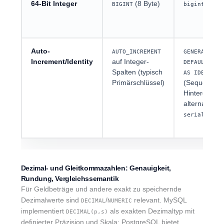
64‑Bit Integer
(8 Byte)
(8 By
BIGINT
bigint
Auto-
AUTO_INCREMENT
GENERATED B
Increment/Identity
auf Integer-
DEFAULT/ALW
Spalten (typisch
AS IDENTITY
Primärschlüssel)
(Sequenz im
Hintergrund)
alternativ
/
serial
bigse
Dezimal- und Gleitkommazahlen: Genauigkeit,
Rundung, Vergleichssemantik
Für Geldbeträge und andere exakt zu speichernde
Dezimalwerte sind
/
relevant. MySQL
DECIMAL
NUMERIC
implementiert
als exakten Dezimaltyp mit
DECIMAL(p,s)
definierter Präzision und Skala; PostgreSQL bietet