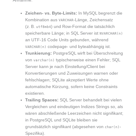
Annahme.
Zeichen- vs. Byte-Limits:
In MySQL begrenzt die
Kombination aus
-Länge, Zeichensatz
VARCHAR
(z. B.
) und Row-Format die tatsächlich
utf8mb4
speicherbare Länge; in SQL Server ist
NVARCHAR(n)
an UTF-16 Code Units gebunden, während
codepage- und byteabhängig ist.
VARCHAR(n)
Trunkierung:
PostgreSQL wirft bei Überschreitung
von
typischerweise einen Fehler; SQL
varchar(n)
Server kann je nach Einstellung/Client bei
Konvertierungen und Zuweisungen warnen oder
fehlschlagen; SQLite akzeptiert Werte ohne
automatische Kürzung, sofern keine Constraints
existieren.
Trailing Spaces:
SQL Server behandelt bei vielen
Vergleichen und eindeutigen Indizes Strings so, als
wären abschließende Leerzeichen nicht signifikant;
in PostgreSQL und SQLite bleiben sie
grundsätzlich signifikant (abgesehen von
-
char(n)
Spezifika).