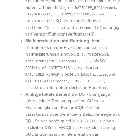
Zeitzonenregeln bei
hineinspielen; SQL
TIMESTAMP
Server arbeitet häufig mit
DATEDIFF_BIG(second,
bzw.
'1970-01-01', ...)
DATEADD(second, ...,
; SQLite rechnet oft über
'1970-01-01')
und
(abhängig
strftime('%s', ...)
unixepoch()
von Version/Funktionsverfügbarkeit).
Skalenreduktion und Rundung:
Beim
Heruntersetzen der Präzision sind explizite
Normalisierungen sinnvoll, z. b. PostgreSQL
, MySQL
date_trunc('milliseconds', ...)
, SQL Server
CAST(ts AS DATETIME(3))
oder
DATETIME2FROMPARTS
DATEADD(millisecond,
DATEDIFF(millisecond, '20000101', ...),
für deterministische Rasterung.
'20000101')
Ambige lokale Zeiten:
Bei DST-Übergängen
führen lokale Timestamps ohne Offset zu
Mehrdeutigkeiten; PostgreSQL löst bei
über die aktuelle Zeitzonenregel auf,
timestamptz
SQL Server benötigt bei
einen
datetimeoffset
expliziten Offset, MySQL
bleibt ambig,
DATETIME
SQLite überlässt die Interpretation der