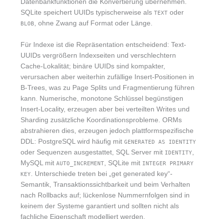
Datenbankfunktionen die Konvertierung übernehmen.
SQLite speichert UUIDs typischerweise als
oder
TEXT
, ohne Zwang auf Format oder Länge.
BLOB
Für Indexe ist die Repräsentation entscheidend: Text-
UUIDs vergrößern Indexseiten und verschlechtern
Cache-Lokalität; binäre UUIDs sind kompakter,
verursachen aber weiterhin zufällige Insert-Positionen in
B‑Trees, was zu Page Splits und Fragmentierung führen
kann. Numerische, monotone Schlüssel begünstigen
Insert-Locality, erzeugen aber bei verteilten Writes und
Sharding zusätzliche Koordinationsprobleme. ORMs
abstrahieren dies, erzeugen jedoch plattformspezifische
DDL: PostgreSQL wird häufig mit
GENERATED AS IDENTITY
oder Sequenzen ausgestattet, SQL Server mit
,
IDENTITY
MySQL mit
, SQLite mit
AUTO_INCREMENT
INTEGER PRIMARY
. Unterschiede treten bei „get generated key“-
KEY
Semantik, Transaktionssichtbarkeit und beim Verhalten
nach Rollbacks auf; lückenlose Nummernfolgen sind in
keinem der Systeme garantiert und sollten nicht als
fachliche Eigenschaft modelliert werden.