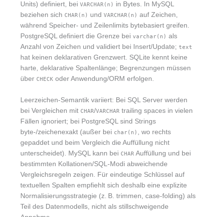
Units) definiert, bei
in Bytes. In MySQL
VARCHAR(n)
beziehen sich
und
auf Zeichen,
CHAR(n)
VARCHAR(n)
während Speicher- und Zeilenlimits bytebasiert greifen.
PostgreSQL definiert die Grenze bei
als
varchar(n)
Anzahl von Zeichen und validiert bei Insert/Update;
text
hat keinen deklarativen Grenzwert. SQLite kennt keine
harte, deklarative Spaltenlänge; Begrenzungen müssen
über
oder Anwendung/ORM erfolgen.
CHECK
Leerzeichen-Semantik variiert: Bei SQL Server werden
bei Vergleichen mit
/
trailing spaces in vielen
CHAR
VARCHAR
Fällen ignoriert; bei PostgreSQL sind Strings
byte-/zeichenexakt (außer bei
, wo rechts
char(n)
gepaddet und beim Vergleich die Auffüllung nicht
unterscheidet). MySQL kann bei
Auffüllung und bei
CHAR
bestimmten Kollationen/SQL-Modi abweichende
Vergleichsregeln zeigen. Für eindeutige Schlüssel auf
textuellen Spalten empfiehlt sich deshalb eine explizite
Normalisierungsstrategie (z. B. trimmen, case-folding) als
Teil des Datenmodells, nicht als stillschweigende