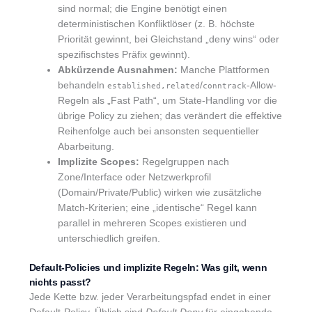
sind normal; die Engine benötigt einen
deterministischen Konfliktlöser (z. B. höchste
Priorität gewinnt, bei Gleichstand „deny wins“ oder
spezifischstes Präfix gewinnt).
Abkürzende Ausnahmen:
Manche Plattformen
behandeln
/
-Allow-
established,related
conntrack
Regeln als „Fast Path“, um State-Handling vor die
übrige Policy zu ziehen; das verändert die effektive
Reihenfolge auch bei ansonsten sequentieller
Abarbeitung.
Implizite Scopes:
Regelgruppen nach
Zone/Interface oder Netzwerkprofil
(Domain/Private/Public) wirken wie zusätzliche
Match-Kriterien; eine „identische“ Regel kann
parallel in mehreren Scopes existieren und
unterschiedlich greifen.
Default-Policies und implizite Regeln: Was gilt, wenn
nichts passt?
Jede Kette bzw. jeder Verarbeitungspfad endet in einer