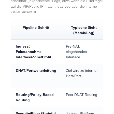
scheinbar „inkonsistente“ Logs, etwa wenn die Filterregel
auf die VIP/Public-IP matcht, das Log aber die interne
Ziel-IP ausweist.
Pipeline-Schritt
Typische Sicht
F
(Match/Log)
Ingress:
Pre-NAT,
R
Paketannahme,
eingehendes
I
Interface/Zone/Profil
Interface
is
DNAT/Portweiterleitung
Ziel wird zu internem
F
Host/Port
E
i
Routing/Policy-Based
Post-DNAT-Routing
W
Routing
S
Security/Filter (Stateful
Je nach Plattform
„