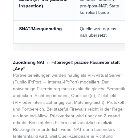
Inspection)
pre-/post-NAT; State
a
korreliert beide
S
SNAT/Masquerading
Quelle wird egress-
A
nah übersetzt
z
Zuordnung NAT ↔ Filterregel: präzise Parameter statt
„Any“
Portweiterleitungen werden häufig als VIP/Virtual Server
(Public-IP:Port → Internal-IP:Port) modelliert. Der
notwendige Filtereintrag muss exakt die gleiche Semantik
abdecken: Richtung inbound, Quellnetz(e), Zielobjekt
(VIP oder intern, abhängig von Matching-Sicht), Protokoll
und Portbereich. Bei stateful Firewalls reicht in der Regel
ein inbound-Allow; Rückverkehr wird über den Zustand
erlaubt. Bei stateless Filtern sind zusätzlich explizite
Rückregeln erforderlich, wobei NAT dann besonders
fehleranfällig wird, weil Quell-/Zielpaare je Richtung