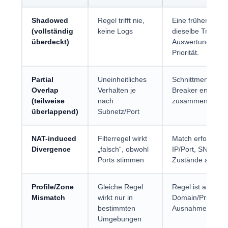
Shadowed
Regel trifft nie,
Eine frühere/höhe
(vollständig
keine Logs
dieselbe Traffic
überdeckt)
Auswertung (Firs
Priorität.
Partial
Uneinheitliches
Schnittmenge im 
Overlap
Verhalten je
Breaker entscheid
(teilweise
nach
zusammengefasst
überlappend)
Subnetz/Port
NAT-induced
Filterregel wirkt
Match erfolgt Pre
Divergence
„falsch“, obwohl
IP/Port, SNAT än
Ports stimmen
Zustände an über
Profile/Zone
Gleiche Regel
Regel ist an Prof
Mismatch
wirkt nur in
Domain/Private/Pu
bestimmten
Ausnahmen unters
Umgebungen