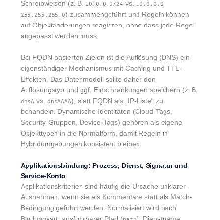
Schreibweisen (z. B.
vs.
10.0.0.0/24
10.0.0.0
) zusammengeführt und Regeln können
255.255.255.0
auf Objektänderungen reagieren, ohne dass jede Regel
angepasst werden muss.
Bei FQDN-basierten Zielen ist die Auflösung (DNS) ein
eigenständiger Mechanismus mit Caching und TTL-
Effekten. Das Datenmodell sollte daher den
Auflösungstyp und ggf. Einschränkungen speichern (z. B.
vs.
), statt FQDN als „IP-Liste“ zu
dnsA
dnsAAAA
behandeln. Dynamische Identitäten (Cloud-Tags,
Security-Gruppen, Device-Tags) gehören als eigene
Objekttypen in die Normalform, damit Regeln in
Hybridumgebungen konsistent bleiben.
Applikationsbindung: Prozess, Dienst, Signatur und
Service-Konto
Applikationskriterien sind häufig die Ursache unklarer
Ausnahmen, wenn sie als Kommentare statt als Match-
Bedingung geführt werden. Normalisiert wird nach
Bindungsart: ausführbarer Pfad (
), Dienstname
path