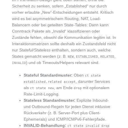
Sicherheit zu senken, sofern „Established“ nur durch
vorher erlaubte „New“-Entscheidungen entsteht. Kritisch
wird es bei asymmetrischem Routing, NAT, Load-
Balancern oder bei geteilten State-Tables: Dann kann
Conntrack Pakete als „Invalid“ klassifizieren oder
Zustände fehlen, obwohl die Kommunikation legitim ist. In
Interaktionsmatrizen sollte deshalb ein Zustandsfeld nicht
nur
Stateful/Stateless
enthalten, sondern auch, welche
States gematcht werden (z. B.
,
,
,
NEW
ESTABLISHED
RELATED
) und ob Timeouts/Helpers relevant sind.
INVALID
Stateful Standardmuster:
Oben
ct state
, darunter Services
established,related accept
als
, am Ende
mit optionalem
ct state new
drop
Rate-Limit-Logging.
Stateless Standardmuster:
Explizite Inbound-
und Outbound-Regeln für jeden Dienst inklusive
Rückverkehr (z. B. Server-Port plus Client-
Ephemerals) und ICMP/ICMPv6-Fehlerpfade.
INVALID-Behandlung:
ct state invalid drop