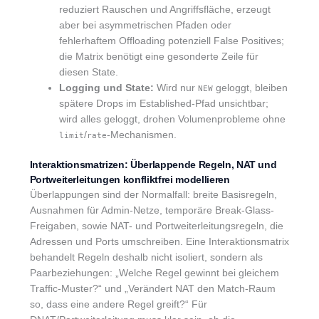
reduziert Rauschen und Angriffsfläche, erzeugt
aber bei asymmetrischen Pfaden oder
fehlerhaftem Offloading potenziell False Positives;
die Matrix benötigt eine gesonderte Zeile für
diesen State.
Logging und State:
Wird nur
geloggt, bleiben
NEW
spätere Drops im Established-Pfad unsichtbar;
wird alles geloggt, drohen Volumenprobleme ohne
/
-Mechanismen.
limit
rate
Interaktionsmatrizen: Überlappende Regeln, NAT und
Portweiterleitungen konfliktfrei modellieren
Überlappungen sind der Normalfall: breite Basisregeln,
Ausnahmen für Admin-Netze, temporäre Break-Glass-
Freigaben, sowie NAT- und Portweiterleitungsregeln, die
Adressen und Ports umschreiben. Eine Interaktionsmatrix
behandelt Regeln deshalb nicht isoliert, sondern als
Paarbeziehungen: „Welche Regel gewinnt bei gleichem
Traffic-Muster?“ und „Verändert NAT den Match-Raum
so, dass eine andere Regel greift?“ Für