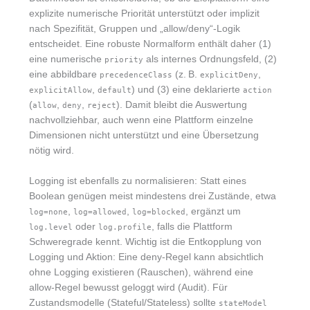
explizite numerische Priorität unterstützt oder implizit
nach Spezifität, Gruppen und „allow/deny“-Logik
entscheidet. Eine robuste Normalform enthält daher (1)
eine numerische
als internes Ordnungsfeld, (2)
priority
eine abbildbare
(z. B.
,
precedenceClass
explicitDeny
,
) und (3) eine deklarierte
explicitAllow
default
action
(
,
,
). Damit bleibt die Auswertung
allow
deny
reject
nachvollziehbar, auch wenn eine Plattform einzelne
Dimensionen nicht unterstützt und eine Übersetzung
nötig wird.
Logging ist ebenfalls zu normalisieren: Statt eines
Boolean genügen meist mindestens drei Zustände, etwa
,
,
, ergänzt um
log=none
log=allowed
log=blocked
oder
, falls die Plattform
log.level
log.profile
Schweregrade kennt. Wichtig ist die Entkopplung von
Logging und Aktion: Eine deny-Regel kann absichtlich
ohne Logging existieren (Rauschen), während eine
allow-Regel bewusst geloggt wird (Audit). Für
Zustandsmodelle (Stateful/Stateless) sollte
stateModel