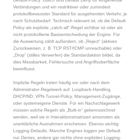
Default-Policy. Üblich sind
Default Deny
für eingehende
Verbindungen und ein restriktiver oder zumindest
protokollbewusster Standard für ausgehenden Verkehr, je
nach Schutzbedarf. Technisch relevant ist, ob die Default-
Policy als explizite „catch-all“-Regel sichtbar ist oder als
nicht protokollierte Basisentscheidung der Engine. Für
die Auswertung zählt außerdem, ob „Reject“ (aktives
Zurückweisen, z. B. TCP RST/ICMP unreachable) oder
„Drop“ (stilles Verwerfen) die Standardaktion bildet, da
dies Messbarkeit, Fehlersuche und Angriffsoberfläche
beeinflusst.
Implizite Regeln treten häufig vor oder nach dem
Administrator-Regelwerk auf: Loopback-Handling,
DHCP/ND, VPN-Tunnel-Policy, Management-Zugänge,
oder systemeigene Dienste. Für ein Nachschlagewerk
müssen solche Regeln als „Built-in“ gekennzeichnet
werden, weil sie in Interaktionsmatrizen ansonsten als
unerklärliche Ausnahmen erscheinen. Ebenso wichtig:
Logging-Defaults. Manche Engines loggen per Default
nur Denies, andere gar nichts ohne explizites Logging-