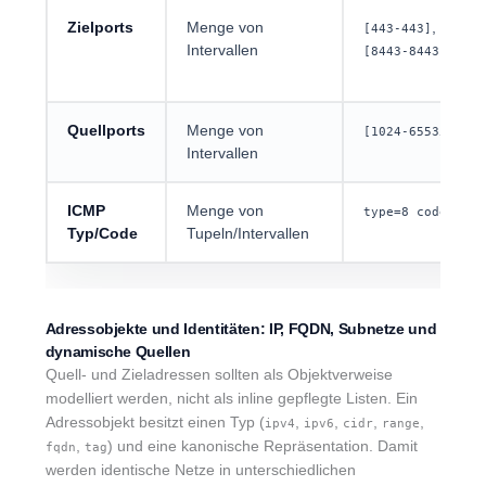
Zielports
Menge von
,
[443-443]
Intervallen
[8443-8443]
Quellports
Menge von
[1024-65535]
Intervallen
ICMP
Menge von
type=8 code=0
Typ/Code
Tupeln/Intervallen
Adressobjekte und Identitäten: IP, FQDN, Subnetze und
dynamische Quellen
Quell- und Zieladressen sollten als Objektverweise
modelliert werden, nicht als inline gepflegte Listen. Ein
Adressobjekt besitzt einen Typ (
,
,
,
,
ipv4
ipv6
cidr
range
,
) und eine kanonische Repräsentation. Damit
fqdn
tag
werden identische Netze in unterschiedlichen