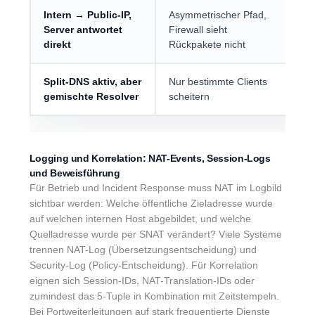
Intern → Public-IP,
Asymmetrischer Pfad,
Ro
Server antwortet
Firewall sieht
er
direkt
Rückpakete nicht
Fi
Split-DNS aktiv, aber
Nur bestimmte Clients
Re
gemischte Resolver
scheitern
Su
Logging und Korrelation: NAT-Events, Session-Logs
und Beweisführung
Für Betrieb und Incident Response muss NAT im Logbild
sichtbar werden: Welche öffentliche Zieladresse wurde
auf welchen internen Host abgebildet, und welche
Quelladresse wurde per SNAT verändert? Viele Systeme
trennen NAT-Log (Übersetzungsentscheidung) und
Security-Log (Policy-Entscheidung). Für Korrelation
eignen sich Session-IDs, NAT-Translation-IDs oder
zumindest das 5‑Tuple in Kombination mit Zeitstempeln.
Bei Portweiterleitungen auf stark frequentierte Dienste