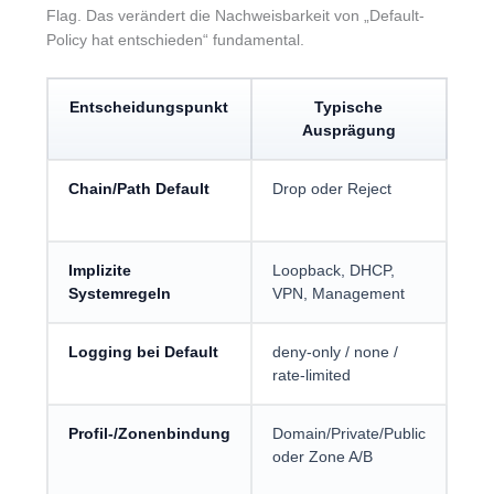
Flag. Das verändert die Nachweisbarkeit von „Default-
Policy hat entschieden“ fundamental.
Entscheidungspunkt
Typische
Pr
Ausprägung
Chain/Path Default
Drop oder Reject
Ist 
sich
Implizite
Loopback, DHCP,
Lie
Systemregeln
VPN, Management
und
Logging bei Default
deny-only / none /
Wir
rate-limited
Log
Profil-/Zonenbindung
Domain/Private/Public
Kan
oder Zone A/B
Pro
tre