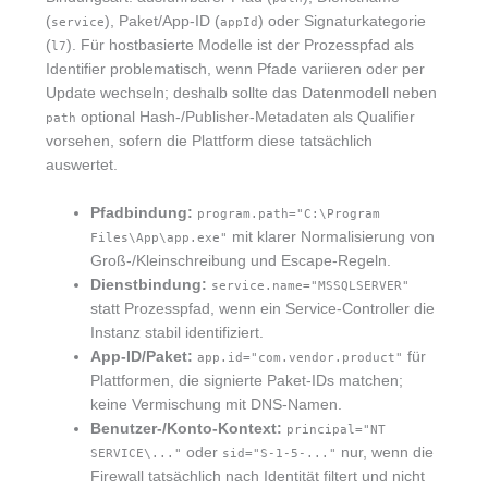
(
), Paket/App-ID (
) oder Signaturkategorie
service
appId
(
). Für hostbasierte Modelle ist der Prozesspfad als
l7
Identifier problematisch, wenn Pfade variieren oder per
Update wechseln; deshalb sollte das Datenmodell neben
optional Hash-/Publisher-Metadaten als Qualifier
path
vorsehen, sofern die Plattform diese tatsächlich
auswertet.
Pfadbindung:
program.path="C:\Program
mit klarer Normalisierung von
Files\App\app.exe"
Groß-/Kleinschreibung und Escape-Regeln.
Dienstbindung:
service.name="MSSQLSERVER"
statt Prozesspfad, wenn ein Service-Controller die
Instanz stabil identifiziert.
App-ID/Paket:
für
app.id="com.vendor.product"
Plattformen, die signierte Paket-IDs matchen;
keine Vermischung mit DNS-Namen.
Benutzer-/Konto-Kontext:
principal="NT
oder
nur, wenn die
SERVICE\..."
sid="S-1-5-..."
Firewall tatsächlich nach Identität filtert und nicht