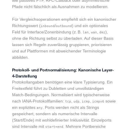
wie passives FTP, RPC-Callback oder asymmetrische
Pfade nicht fälschlich als Ausnahmen zu modellieren.
Für Vergleichsoperationen empfiehlt sich ein kanonischer
Richtungswert (
/
) und ein optionales
inbound
outbound
Feld für Interface/Zonenbindung (z. B.
,
,
),
lan
wan
dmz
ohne die Richtung selbst zu überladen. Auf dieser Basis
lassen sich Regeln zuverlässig gruppieren, priorisieren
und auf Plattformen mit abweichender Terminologie
abbilden.
Protokoll- und Portnormalisierung: Kanonische Layer-
4-Darstellung
Protokollangaben benötigen eine klare Typisierung. Ein
Freitextfeld führt zu Dubletten und unvollständigen
Match-Bedingungen. Normalisiert wird typischerweise
nach IANA-Protokollfamilien:
,
,
,
sowie
tcp
udp
icmp
icmpv6
ein explizites
. Ports werden nicht als Strings
any
gespeichert, sondern als numerische Intervalle
(Start/Ende) mit wohldefinierter Inklusivität. Einzelports
sind Intervalle mit
. Mehrere Portbereiche
start=end