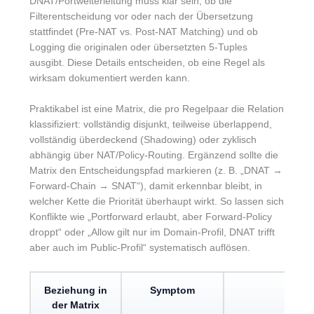
DNAT/Portweiterleitung muss klar sein, ob die
Filterentscheidung vor oder nach der Übersetzung
stattfindet (Pre-NAT vs. Post-NAT Matching) und ob
Logging die originalen oder übersetzten 5-Tuples
ausgibt. Diese Details entscheiden, ob eine Regel als
wirksam dokumentiert werden kann.
Praktikabel ist eine Matrix, die pro Regelpaar die Relation
klassifiziert: vollständig disjunkt, teilweise überlappend,
vollständig überdeckend (Shadowing) oder zyklisch
abhängig über NAT/Policy-Routing. Ergänzend sollte die
Matrix den Entscheidungspfad markieren (z. B. „DNAT →
Forward-Chain → SNAT“), damit erkennbar bleibt, in
welcher Kette die Priorität überhaupt wirkt. So lassen sich
Konflikte wie „Portforward erlaubt, aber Forward-Policy
droppt“ oder „Allow gilt nur im Domain-Profil, DNAT trifft
aber auch im Public-Profil“ systematisch auflösen.
Beziehung in
Symptom
Te
der Matrix