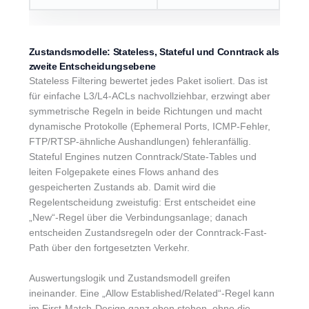
Zustandsmodelle: Stateless, Stateful und Conntrack als
zweite Entscheidungsebene
Stateless Filtering bewertet jedes Paket isoliert. Das ist
für einfache L3/L4-ACLs nachvollziehbar, erzwingt aber
symmetrische Regeln in beide Richtungen und macht
dynamische Protokolle (Ephemeral Ports, ICMP-Fehler,
FTP/RTSP-ähnliche Aushandlungen) fehleranfällig.
Stateful Engines nutzen Conntrack/State-Tables und
leiten Folgepakete eines Flows anhand des
gespeicherten Zustands ab. Damit wird die
Regelentscheidung zweistufig: Erst entscheidet eine
„New“-Regel über die Verbindungsanlage; danach
entscheiden Zustandsregeln oder der Conntrack-Fast-
Path über den fortgesetzten Verkehr.
Auswertungslogik und Zustandsmodell greifen
ineinander. Eine „Allow Established/Related“-Regel kann
im First-Match-Design ganz oben stehen, ohne die