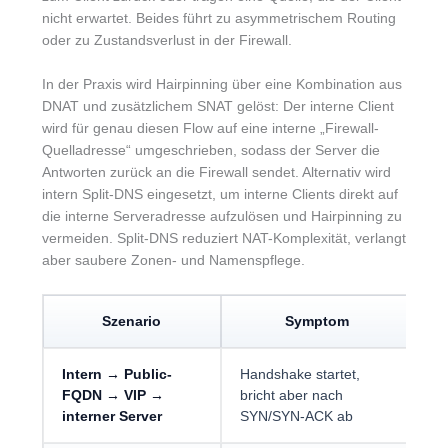
nicht erwartet. Beides führt zu asymmetrischem Routing
oder zu Zustandsverlust in der Firewall.
In der Praxis wird Hairpinning über eine Kombination aus
DNAT und zusätzlichem SNAT gelöst: Der interne Client
wird für genau diesen Flow auf eine interne „Firewall-
Quelladresse“ umgeschrieben, sodass der Server die
Antworten zurück an die Firewall sendet. Alternativ wird
intern Split-DNS eingesetzt, um interne Clients direkt auf
die interne Serveradresse aufzulösen und Hairpinning zu
vermeiden. Split-DNS reduziert NAT-Komplexität, verlangt
aber saubere Zonen- und Namenspflege.
Szenario
Symptom
Intern → Public-
Handshake startet,
Ha
FQDN → VIP →
bricht aber nach
in
interner Server
SYN/SYN-ACK ab
pr