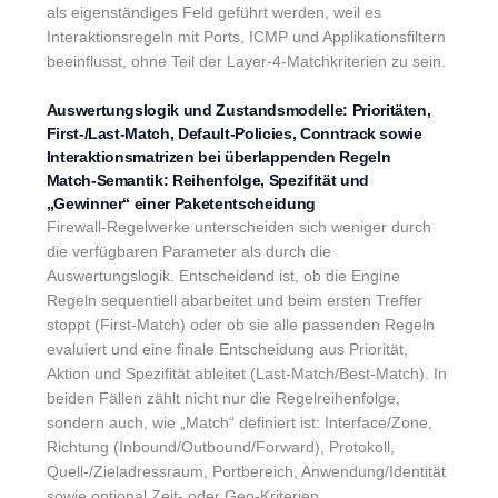
als eigenständiges Feld geführt werden, weil es
Interaktionsregeln mit Ports, ICMP und Applikationsfiltern
beeinflusst, ohne Teil der Layer-4-Matchkriterien zu sein.
Auswertungslogik und Zustandsmodelle: Prioritäten,
First-/Last-Match, Default-Policies, Conntrack sowie
Interaktionsmatrizen bei überlappenden Regeln
Match-Semantik: Reihenfolge, Spezifität und
„Gewinner“ einer Paketentscheidung
Firewall-Regelwerke unterscheiden sich weniger durch
die verfügbaren Parameter als durch die
Auswertungslogik. Entscheidend ist, ob die Engine
Regeln sequentiell abarbeitet und beim ersten Treffer
stoppt (First-Match) oder ob sie alle passenden Regeln
evaluiert und eine finale Entscheidung aus Priorität,
Aktion und Spezifität ableitet (Last-Match/Best-Match). In
beiden Fällen zählt nicht nur die Regelreihenfolge,
sondern auch, wie „Match“ definiert ist: Interface/Zone,
Richtung (Inbound/Outbound/Forward), Protokoll,
Quell-/Zieladressraum, Portbereich, Anwendung/Identität
sowie optional Zeit- oder Geo-Kriterien.