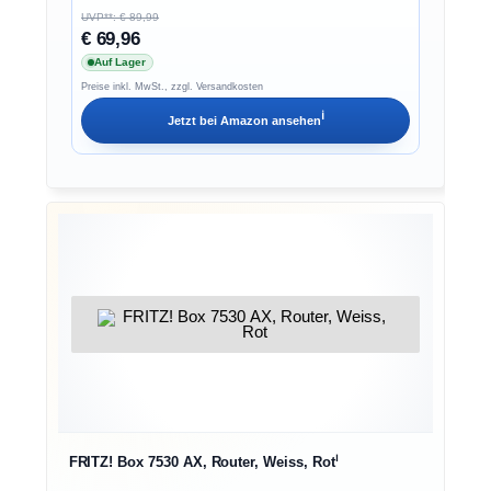
UVP**: € 89,99
€ 69,96
Auf Lager
Preise inkl. MwSt., zzgl. Versandkosten
ℹ︎
Jetzt bei
Amazon
ansehen
ℹ︎
FRITZ! Box 7530 AX, Router, Weiss, Rot