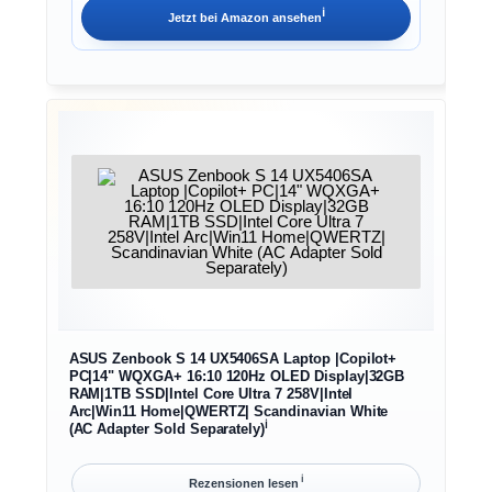
ℹ︎
Jetzt bei
Amazon
ansehen
ASUS Zenbook S 14 UX5406SA Laptop |Copilot+
PC|14" WQXGA+ 16:10 120Hz OLED Display|32GB
RAM|1TB SSD|Intel Core Ultra 7 258V|Intel
Arc|Win11 Home|QWERTZ| Scandinavian White
ℹ︎
(AC Adapter Sold Separately)
ℹ︎
Rezensionen lesen