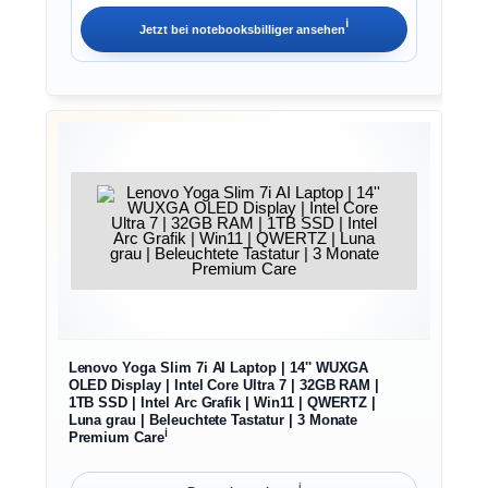
ℹ︎
Jetzt bei
notebooksbilliger
ansehen
Lenovo Yoga Slim 7i AI Laptop | 14'' WUXGA
OLED Display | Intel Core Ultra 7 | 32GB RAM |
1TB SSD | Intel Arc Grafik | Win11 | QWERTZ |
Luna grau | Beleuchtete Tastatur | 3 Monate
ℹ︎
Premium Care
ℹ︎