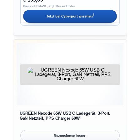
Preise inkl. MwSt., zzgl. Versandkosten
ℹ︎
Jetzt bei
Cyberport
ansehen
UGREEN Nexode 65W USB C Ladegerät, 3-Port,
ℹ︎
GaN Netzteil, PPS Charger 60W
ℹ︎
Rezensionen lesen