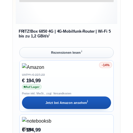
FRITZ!Box 6850 4G | 4G-Mobilfunk-Router | Wi-Fi 5
ℹ︎
bis zu 1,2 GBit/s
ℹ︎
Rezensionen lesen
-14%
Ersparnis 14%
UVP**: € 227,23
€ 194,99
Auf Lager
Preise inkl. MwSt., zzgl. Versandkosten
ℹ︎
Jetzt bei
Amazon
ansehen
€ 194,99