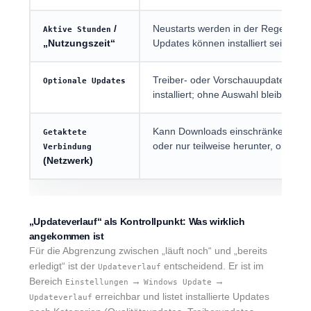
/
Neustarts werden in der Regel außer
Aktive Stunden
„Nutzungszeit“
Updates können installiert sein, abe
Treiber- oder Vorschauupdates wer
Optionale Updates
installiert; ohne Auswahl bleibt der S
Kann Downloads einschränken; Wind
Getaktete
oder nur teilweise herunter, ohne da
Verbindung
(Netzwerk)
„Updateverlauf“ als Kontrollpunkt: Was wirklich
angekommen ist
Für die Abgrenzung zwischen „läuft noch“ und „bereits
erledigt“ ist der
entscheidend. Er ist im
Updateverlauf
Bereich
→
→
Einstellungen
Windows Update
erreichbar und listet installierte Updates
Updateverlauf