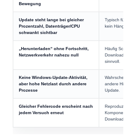
Bewegung
Update steht lange bei gleicher
Typisch für Ent
Prozentzahl, Datenträger/CPU
kein Hänger.
schwankt sichtbar
„Herunterladen“ ohne Fortschritt,
Häufig Scan-/Di
Netzwerkverkehr nahezu null
Download; Abgle
sinnvoll.
Keine Windows-Update-Aktivität,
Wahrscheinlich 
aber hohe Netzlast durch andere
andere Hinterg
Prozesse
Update.
Gleicher Fehlercode erscheint nach
Reproduzierbare
jedem Versuch erneut
Komponentenspei
Download-Cache