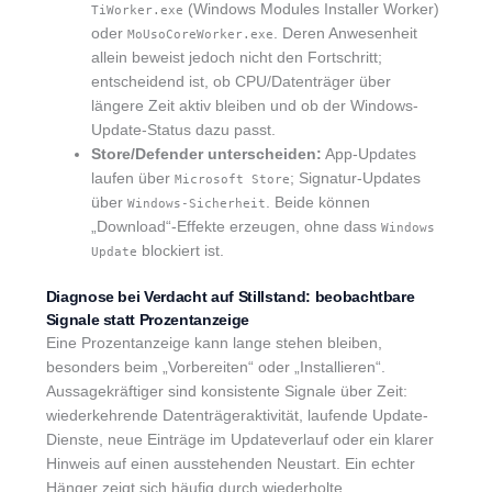
(Windows Modules Installer Worker)
TiWorker.exe
oder
. Deren Anwesenheit
MoUsoCoreWorker.exe
allein beweist jedoch nicht den Fortschritt;
entscheidend ist, ob CPU/Datenträger über
längere Zeit aktiv bleiben und ob der Windows-
Update-Status dazu passt.
Store/Defender unterscheiden:
App-Updates
laufen über
; Signatur-Updates
Microsoft Store
über
. Beide können
Windows-Sicherheit
„Download“-Effekte erzeugen, ohne dass
Windows
blockiert ist.
Update
Diagnose bei Verdacht auf Stillstand: beobachtbare
Signale statt Prozentanzeige
Eine Prozentanzeige kann lange stehen bleiben,
besonders beim „Vorbereiten“ oder „Installieren“.
Aussagekräftiger sind konsistente Signale über Zeit:
wiederkehrende Datenträgeraktivität, laufende Update-
Dienste, neue Einträge im Updateverlauf oder ein klarer
Hinweis auf einen ausstehenden Neustart. Ein echter
Hänger zeigt sich häufig durch wiederholte