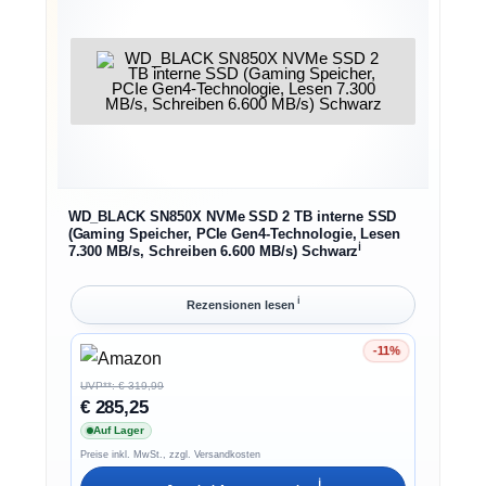
WD_BLACK SN850X NVMe SSD 2 TB interne SSD
(Gaming Speicher, PCIe Gen4-Technologie, Lesen
ℹ︎
7.300 MB/s, Schreiben 6.600 MB/s) Schwarz
ℹ︎
Rezensionen lesen
-11%
Ersparnis 11%
UVP**: € 319,99
€ 285,25
Auf Lager
Preise inkl. MwSt., zzgl. Versandkosten
ℹ︎