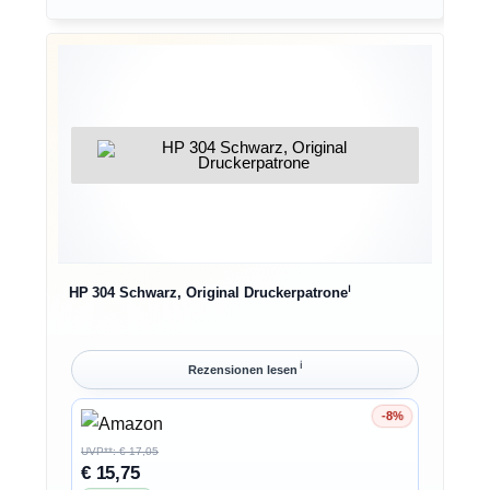
ℹ︎
HP 304 Schwarz, Original Druckerpatrone
ℹ︎
Rezensionen lesen
-8%
Ersparnis 8%
UVP**: € 17,05
€ 15,75