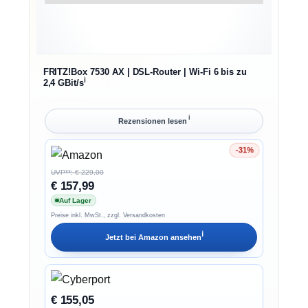
FRITZ!Box 7530 AX | DSL-Router | Wi-Fi 6 bis zu
ℹ︎
2,4 GBit/s
ℹ︎
Rezensionen lesen
-31%
Ersparnis 31%
UVP**: € 229,00
€ 157,99
Auf Lager
Preise inkl. MwSt., zzgl. Versandkosten
ℹ︎
Jetzt bei
Amazon
ansehen
€ 155,05