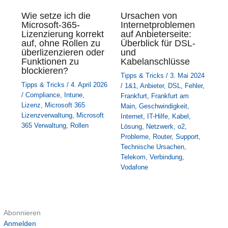
Wie setze ich die
Ursachen von
Microsoft-365-
Internetproblemen
Lizenzierung korrekt
auf Anbieterseite:
auf, ohne Rollen zu
Überblick für DSL-
überlizenzieren oder
und
Funktionen zu
Kabelanschlüsse
blockieren?
Tipps & Tricks
/
3. Mai 2024
Tipps & Tricks
/
4. April 2026
/
1&1
,
Anbieter
,
DSL
,
Fehler
,
/
Compliance
,
Intune
,
Frankfurt
,
Frankfurt am
Lizenz
,
Microsoft 365
Main
,
Geschwindigkeit
,
Lizenzverwaltung
,
Microsoft
Internet
,
IT-Hilfe
,
Kabel
,
365 Verwaltung
,
Rollen
Lösung
,
Netzwerk
,
o2
,
Probleme
,
Router
,
Support
,
Technische Ursachen
,
Telekom
,
Verbindung
,
Vodafone
Abonnieren
Anmelden