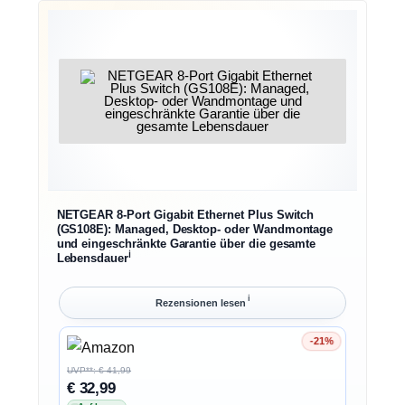
NETGEAR 8-Port Gigabit Ethernet Plus Switch
(GS108E): Managed, Desktop- oder Wandmontage
und eingeschränkte Garantie über die gesamte
ℹ︎
Lebensdauer
ℹ︎
Rezensionen lesen
-21%
Ersparnis 21%
UVP**: € 41,99
€ 32,99