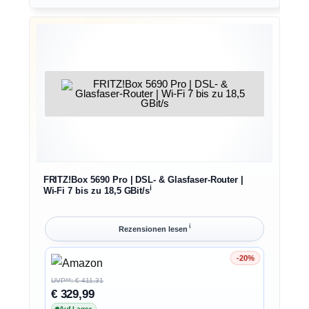
FRITZ!Box 5690 Pro | DSL- & Glasfaser-Router |
ℹ︎
Wi-Fi 7 bis zu 18,5 GBit/s
ℹ︎
Rezensionen lesen
-20%
Ersparnis 20%
UVP**: € 411,31
€ 329,99
Auf Lager