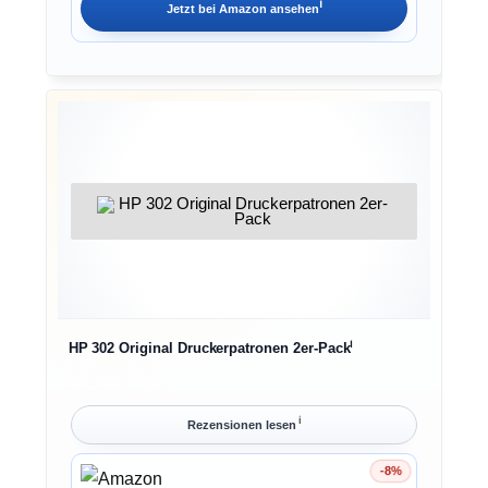
ℹ︎
Jetzt bei
Amazon
ansehen
ℹ︎
HP 302 Original Druckerpatronen 2er-Pack
ℹ︎
Rezensionen lesen
-8%
Ersparnis 8%