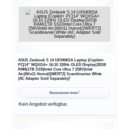
ASUS Zenbook S 14 UX5406SA Laptop |Copilot+
PC|14" WQXGA+ 16:10 120Hz OLED Display|32GB
RAM|1TB SSD|Intel Core Ultra 7 258V|Intel
Arc|Win11 Home|QWERTZ| Scandinavian White
ℹ︎
(AC Adapter Sold Separately)
ℹ︎
Rezensionen lesen
Kein Angebot verfügbar.