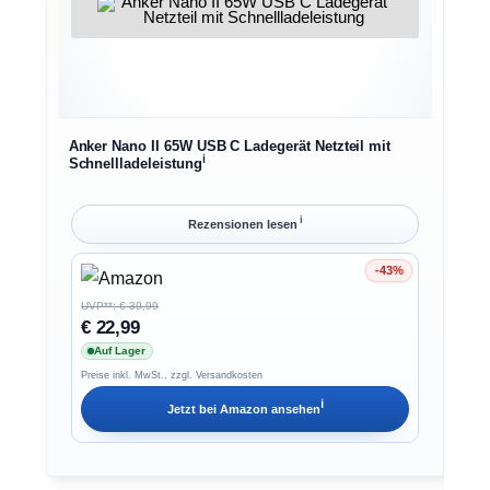
Anker Nano II 65W USB C Ladegerät Netzteil mit
ℹ︎
Schnellladeleistung
ℹ︎
Rezensionen lesen
-43%
Ersparnis 43%
UVP**: € 39,99
€ 22,99
Auf Lager
Preise inkl. MwSt., zzgl. Versandkosten
ℹ︎
Jetzt bei
Amazon
ansehen