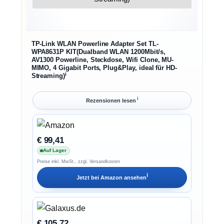
TP-Link WLAN Powerline Adapter Set TL-
WPA8631P KIT(Dualband WLAN 1200Mbit/s,
AV1300 Powerline, Steckdose, Wifi Clone, MU-
MIMO, 4 Gigabit Ports, Plug&Play, ideal für HD-
ℹ︎
Streaming)
ℹ︎
Rezensionen lesen
€ 99,41
Auf Lager
Preise inkl. MwSt., zzgl. Versandkosten
ℹ︎
Jetzt bei
Amazon
ansehen
€ 105,72