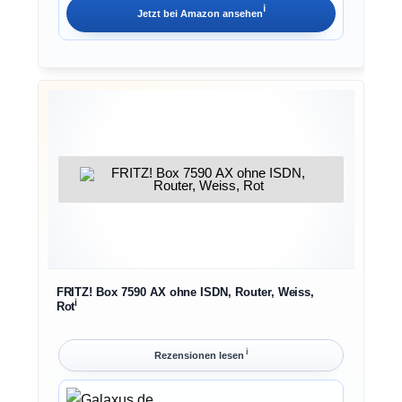
ℹ︎
Jetzt bei
Amazon
ansehen
FRITZ! Box 7590 AX ohne ISDN, Router, Weiss,
ℹ︎
Rot
ℹ︎
Rezensionen lesen