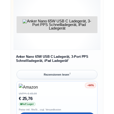
Anker Nano 65W USB C Ladegerät, 3-Port PPS
ℹ︎
Schnellladegerät, iPad Ladegerät
ℹ︎
Rezensionen lesen
-44%
Ersparnis 44%
UVP**: € 45,99
€ 25,76
Auf Lager
Preise inkl. MwSt., zzgl. Versandkosten