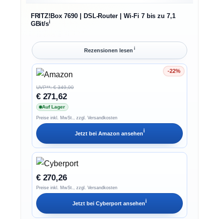
FRITZ!Box 7690 | DSL-Router | Wi-Fi 7 bis zu 7,1
ℹ︎
GBit/s
ℹ︎
Rezensionen lesen
-22%
Ersparnis 22%
UVP**: € 349,00
€ 271,62
Auf Lager
Preise inkl. MwSt., zzgl. Versandkosten
ℹ︎
Jetzt bei
Amazon
ansehen
€ 270,26
Preise inkl. MwSt., zzgl. Versandkosten
ℹ︎
Jetzt bei
Cyberport
ansehen