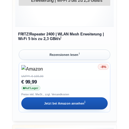
FRITZ!Repeater 2400 | WLAN Mesh Erweiterung |
ℹ︎
Wi-Fi 5 bis zu 2,3 GBit/s
ℹ︎
Rezensionen lesen
-8%
Ersparnis 8%
UVP**: € 109,00
€ 99,99
Auf Lager
Preise inkl. MwSt., zzgl. Versandkosten
ℹ︎
Jetzt bei
Amazon
ansehen