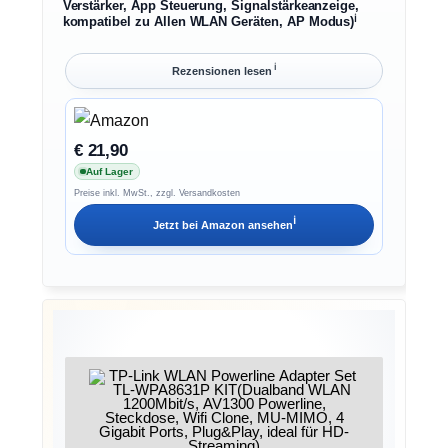
Verstärker, App Steuerung, Signalstärkeanzeige,
ℹ︎
kompatibel zu Allen WLAN Geräten, AP Modus)
ℹ︎
Rezensionen lesen
€ 21,90
Auf Lager
Preise inkl. MwSt., zzgl. Versandkosten
ℹ︎
Jetzt bei
Amazon
ansehen