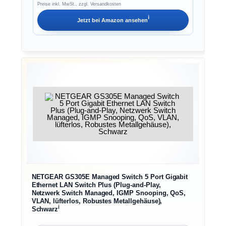
Preise inkl. MwSt., zzgl. Versandkosten
ℹ︎
Jetzt bei
Amazon
ansehen
NETGEAR GS305E Managed Switch 5 Port Gigabit
Ethernet LAN Switch Plus (Plug-and-Play,
Netzwerk Switch Managed, IGMP Snooping, QoS,
VLAN, lüfterlos, Robustes Metallgehäuse),
ℹ︎
Schwarz