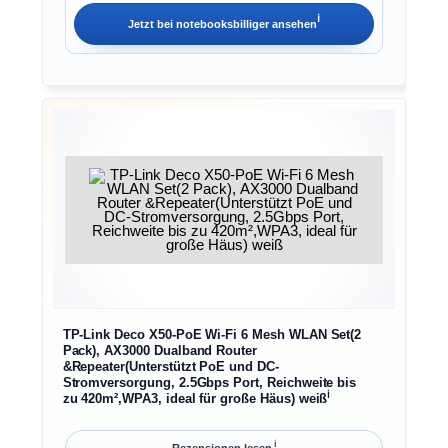
ℹ︎
Jetzt bei
notebooksbilliger
ansehen
TP-Link Deco X50-PoE Wi-Fi 6 Mesh WLAN Set(2
Pack), AX3000 Dualband Router
&Repeater(Unterstützt PoE und DC-
Stromversorgung, 2.5Gbps Port, Reichweite bis
ℹ︎
zu 420m²,WPA3, ideal für große Häus) weiß
ℹ︎