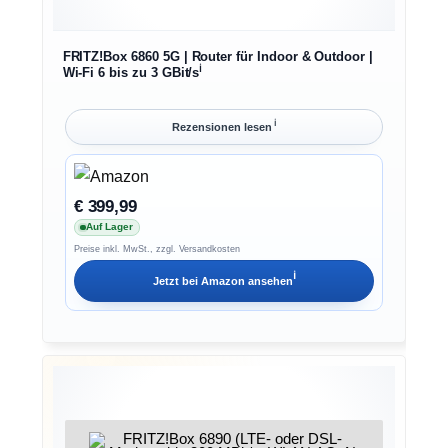
FRITZ!Box 6860 5G | Router für Indoor & Outdoor |
ℹ︎
Wi-Fi 6 bis zu 3 GBit/s
ℹ︎
Rezensionen lesen
€ 399,99
Auf Lager
Preise inkl. MwSt., zzgl. Versandkosten
ℹ︎
Jetzt bei
Amazon
ansehen