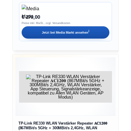
€ 279,00
Preise inkl. MwSt., zzgl. Versandkosten
ℹ︎
Jetzt bei
Media Markt
ansehen
TP-Link RE330 WLAN Verstärker Repeater 𝐀𝐂𝟏𝟐𝟎𝟎
(867MBit/s 5GHz + 300MBit/s 2,4GHz, WLAN