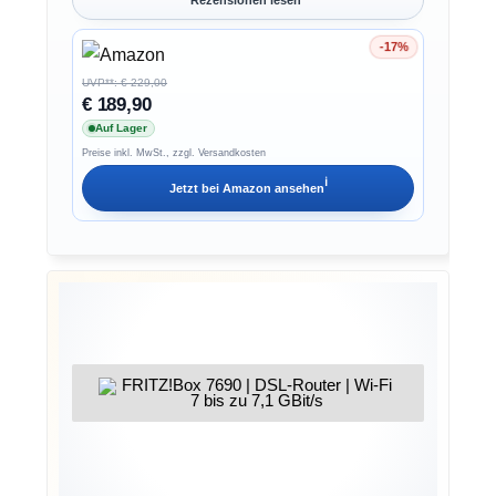
Rezensionen lesen
-17%
Ersparnis 17%
UVP**: € 229,00
€ 189,90
Auf Lager
Preise inkl. MwSt., zzgl. Versandkosten
ℹ︎
Jetzt bei
Amazon
ansehen